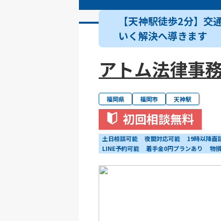
【天神駅徒歩2分】交
いく解決へ導きます
アトム法律事
福岡県
福岡市
天神駅
初回相談無料
土日相談可能
夜間対応可能
19時以降面
LINE予約可能
着手金0円プランあり
物