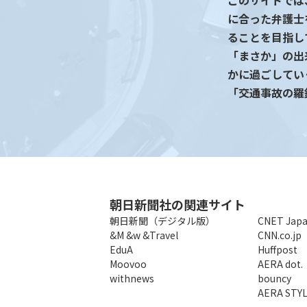
このサイトでは
に合った弁護士
ることを目指し
「まさか」の出
かに過ごしてい
「交通事故の羅
朝日新聞社の関連サイト
朝日新聞（デジタル版）
CNET Jap
&M
&w
&Travel
CNN.co.jp
EduA
Huffpost
Moovoo
AERA dot.
withnews
bouncy
AERA STY