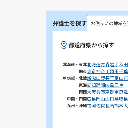
弁護士を探す
都道府県から探す
北海道
青森
岩手
秋田
北海道・東北
東京
神奈川
埼玉
千葉
関東
新潟
山梨
長野
富山
石
甲信越・北陸
愛知
静岡
岐阜
三重
東海
大阪
兵庫
京都
奈良
滋
関西
広島
岡山
山口
鳥取
島
中国・四国
福岡
佐賀
長崎
熊本
大
九州・沖縄