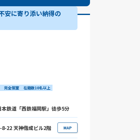
不安に寄り添い納得の
完全個室
在籍数10名以上
西日本鉄道「西鉄福岡駅」徒歩5分
-8-22 天神偕成ビル2階
MAP