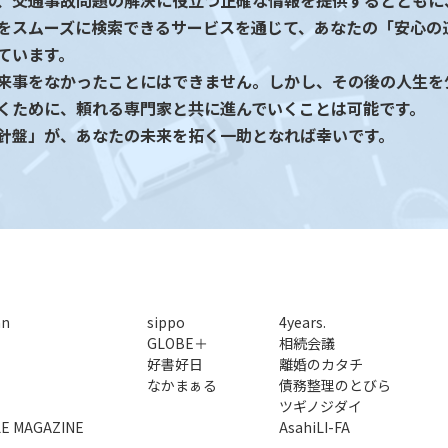
、交通事故問題の解決に役立つ正確な情報を提供するとともに
をスムーズに検索できるサービスを通じて、あなたの「安心の
ています。
来事をなかったことにはできません。しかし、その後の人生を
くために、頼れる専門家と共に進んでいくことは可能です。
針盤」が、あなたの未来を拓く一助となれば幸いです。
an
sippo
4years.
GLOBE＋
相続会議
好書好日
離婚のカタチ
なかまぁる
債務整理のとびら
ツギノジダイ
LE MAGAZINE
AsahiLI-FA