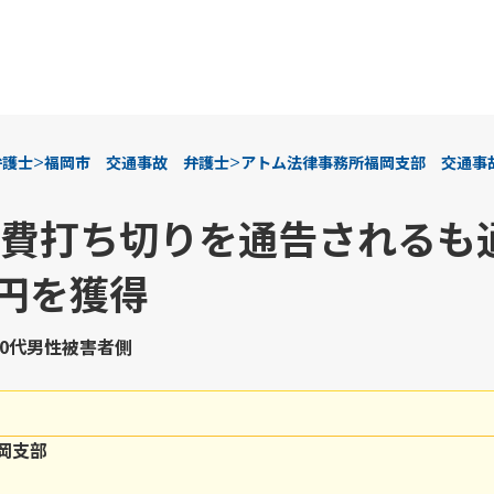
>
>
弁護士
福岡市 交通事故 弁護士
アトム法律事務所福岡支部 交通事
費打ち切りを通告されるも通
万円を獲得
30代
男性
被害者側
岡支部