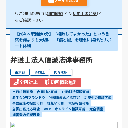
メールで問合せ
※ご利用の際には
利用規約
や
利用上の注意
をご確認下さい
【代々木駅徒歩3分】「相談してよかった」という言
葉を何よりも大切に｜「優と誠」を理念に掲げたサポ
ート体制
弁護士法人優誠法律事務所
東京都
渋谷区
代々木駅
全国対応
初回相談無料
土日相談可能
夜間対応可能
19時以降面談可能
着手金0円プランあり
物損事故の相談可能
治療中の相談可能
事故直後の相談可能
後払い可能
電話相談可能
全国出張対応可能
WEB・オンライン相談可能
完全個室
加害者の相談可能