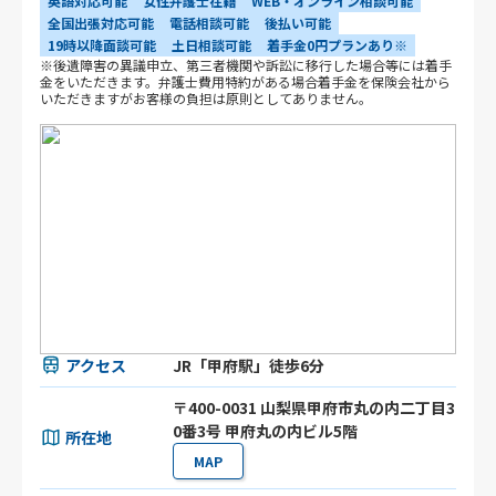
英語対応可能
女性弁護士在籍
WEB・オンライン相談可能
全国出張対応可能
電話相談可能
後払い可能
19時以降面談可能
土日相談可能
着手金0円プランあり※
※後遺障害の異議申立、第三者機関や訴訟に移行した場合等には着手
金をいただきます。弁護士費用特約がある場合着手金を保険会社から
いただきますがお客様の負担は原則としてありません。
アクセス
JR「甲府駅」徒歩6分
〒400-0031 山梨県甲府市丸の内二丁目3
0番3号 甲府丸の内ビル5階
所在地
MAP