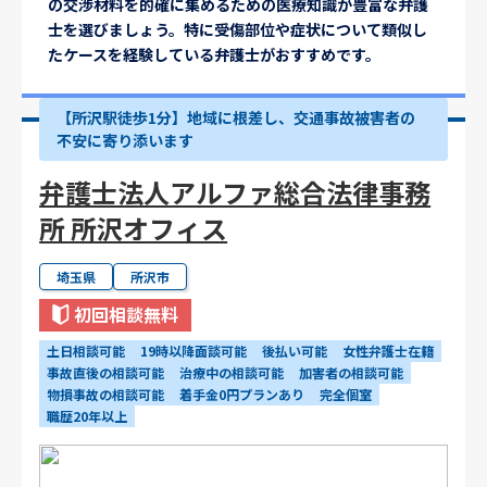
の交渉材料を的確に集めるための医療知識が豊富な弁護
士を選びましょう。特に受傷部位や症状について類似し
たケースを経験している弁護士がおすすめです。
【所沢駅徒歩1分】地域に根差し、交通事故被害者の
不安に寄り添います
弁護士法人アルファ総合法律事務
所 所沢オフィス
埼玉県
所沢市
初回相談無料
土日相談可能
19時以降面談可能
後払い可能
女性弁護士在籍
事故直後の相談可能
治療中の相談可能
加害者の相談可能
物損事故の相談可能
着手金0円プランあり
完全個室
職歴20年以上