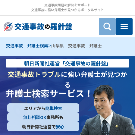
交通事故問題の解決をサポート
交通事故に強い弁護士が見つかるポータルサイト
>
交通事故 弁護士検索
山梨県 交通事故 弁護士
朝日新聞社運営「交通事故の羅針盤」
交通事故トラブル
に強い弁護士が見つか
る
弁護士検索サービス！
エリアから
簡単検索
無料相談OK
事務所も
朝日新聞社運営で
安心