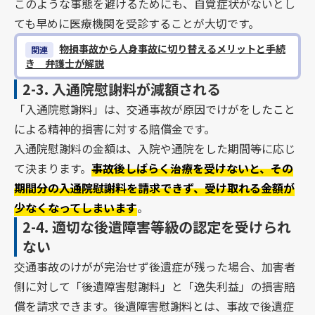
このような事態を避けるためにも、自覚症状がないとし
ても早めに医療機関を受診することが大切です。
物損事故から人身事故に切り替えるメリットと手続
関連
き 弁護士が解説
2-3.
入通院慰謝料が減額される
「入通院慰謝料」は、交通事故が原因でけがをしたこと
による精神的損害に対する賠償金です。
入通院慰謝料の金額は、入院や通院をした期間等に応じ
て決まります。
事故後しばらく治療を受けないと、その
期間分の入通院慰謝料を請求できず、受け取れる金額が
少なくなってしまいます
。
2-4.
適切な後遺障害等級の認定を受けられ
ない
交通事故のけがが完治せず後遺症が残った場合、加害者
側に対して「後遺障害慰謝料」と「逸失利益」の損害賠
償を請求できます。後遺障害慰謝料とは、事故で後遺症