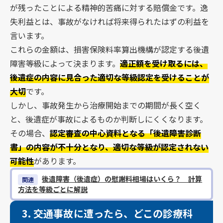
が残ったことによる精神的苦痛に対する賠償金です。逸
失利益とは、事故がなければ将来得られたはずの利益を
言います。
これらの金額は、損害保険料率算出機構が認定する後遺
障害等級によって決まります。
適正額を受け取るには、
後遺症の内容に見合った適切な等級認定を受けることが
大切
です。
しかし、事故発生から治療開始までの期間が長く空く
と、後遺症が事故によるものか判断しにくくなります。
その場合、
認定審査の中心資料となる「後遺障害診断
書」の内容が不十分となり、適切な等級が認定されない
可能性
があります。
後遺障害（後遺症）の慰謝料相場はいくら？ 計算
関連
方法を等級ごとに解説
3.
交通事故に遭ったら、どこの診療科