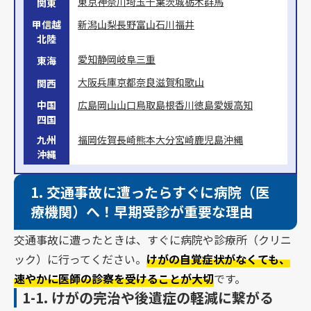
東京
神奈川
埼玉
千葉
茨城
栃木
群馬
関東
甲信越
新潟
山梨
長野
富山
石川
福井
北陸
愛知
静岡
岐阜
三重
東海
大阪
兵庫
京都
奈良
滋賀
和歌山
関西
中国
広島
岡山
山口
鳥取
島根
香川
徳島
愛媛
高知
四国
九州
福岡
佐賀
長崎
熊本
大分
宮崎
鹿児島
沖縄
沖縄
1.
交通事故に遭ったらすぐに病院（医
療機関）へ！早期受診が重要な理由
交通事故に遭ったときは、すぐに病院や診療所（クリニ
ック）に行ってください。
けがの自覚症状がなくても、
速やかに医師の診察を受けることが大切
です。
1-1.
けがの完治や後遺症の軽減に繋がる