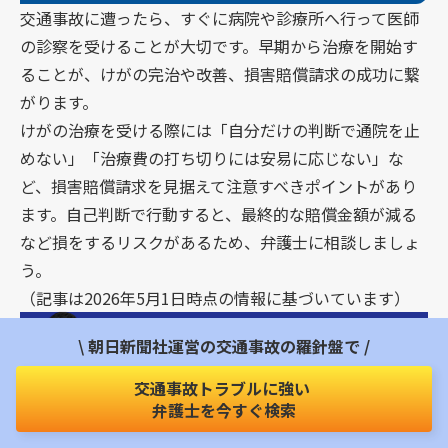
交通事故に遭ったら、すぐに病院や診療所へ行って医師
の診察を受けることが大切です。早期から治療を開始す
ることが、けがの完治や改善、損害賠償請求の成功に繋
がります。
けがの治療を受ける際には「自分だけの判断で通院を止
めない」「治療費の打ち切りには安易に応じない」な
ど、損害賠償請求を見据えて注意すべきポイントがあり
ます。自己判断で行動すると、最終的な賠償金額が減る
など損をするリスクがあるため、弁護士に相談しましょ
う。
（記事は2026年5月1日時点の情報に基づいています）
朝日新聞社運営
「交通事故の羅針盤」
で
\ 朝日新聞社運営の交通事故の羅針盤で /
交通事故トラブルに強い
弁護士を探す
交通事故トラブルに強い
弁護士を今すぐ検索
北海道
北海道
青森
岩手
秋田
宮城
山形
福島