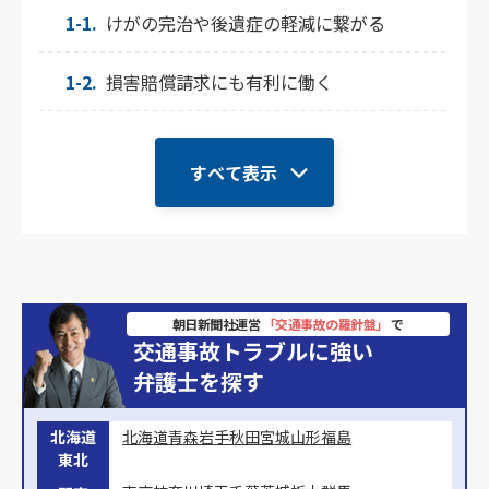
1-1.
けがの完治や後遺症の軽減に繋がる
1-2.
損害賠償請求にも有利に働く
すべて表示
朝日新聞社運営
「交通事故の羅針盤」
で
交通事故トラブルに強い
弁護士を探す
北海道
北海道
青森
岩手
秋田
宮城
山形
福島
東北