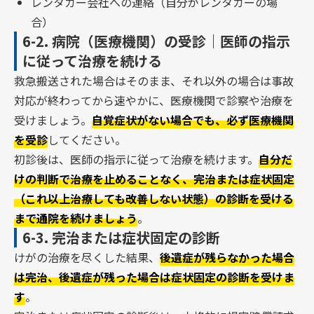
レンタカー会社への連絡（自分がレンタカーの場
合）
6-2.
病院（医療機関）の受診｜医師の指示
に従って治療を続ける
救急搬送された場合はそのまま、それ以外の場合は事故
対応が終わってから速やかに、医療機関で診察や治療を
受けましょう。
自覚症状がない場合でも、必ず医療機関
を受診
してください。
初診後は、医師の指示に従って治療を続けます。
自分だ
けの判断で治療を止めることなく、完治または症状固定
（これ以上治療しても改善しない状態）の診断を受ける
まで通院を続けましょう
。
6-3.
完治または症状固定の診断
けがの治療を尽くした結果、
後遺症が残らなかった場合
は完治、後遺症が残った場合は症状固定の診断を受けま
す
。