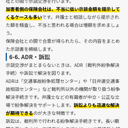
社との間で示談交渉を行います。
加害者側の保険会社は、不当に低い示談金額を提示して
くるケースも多い
です。弁護士と相談しながら提示され
た額を精査し、不当と思われる場合は増額を求めましょ
う。
保険会社との間で合意が得られたら、その内容をまとめ
た示談書を締結します。
6-6.
ADR・訴訟
示談交渉がまとまらないときは、ADR（裁判外紛争解決
手続）や訴訟で解決を図ります。
ADRは「交通事故紛争処理センター」や「日弁連交通事
故相談センター」など裁判所以外の機関が取り扱う紛争
解決手続きです。弁護士などの有識者が中立・公正な立
場で紛争解決をサポートします。
訴訟よりも迅速な解決
が期待できる
のが大きな特徴です。
訴訟は、裁判所で行われる紛争解決手続きです。長い期