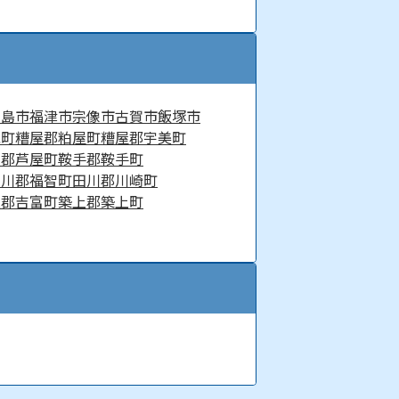
糸島市
福津市
宗像市
古賀市
飯塚市
免町
糟屋郡粕屋町
糟屋郡宇美町
賀郡芦屋町
鞍手郡鞍手町
田川郡福智町
田川郡川崎町
上郡吉富町
築上郡築上町