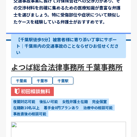
交通事故事案に長けて対保険会社への交渉力があり、そ
の交渉材料を的確に集めるための医療知識が豊富な弁護
士を選びましょう。特に受傷部位や症状について類似し
たケースを経験している弁護士がおすすめです。
【千葉駅徒歩5分】被害者様に寄り添い丁寧にサポー
ト｜千葉県内の交通事故のことならぜひお任せくださ
い
よつば総合法律事務所 千葉事務所
千葉県
千葉市
千葉駅
初回相談無料
夜間対応可能
後払い可能
女性弁護士在籍
完全個室
在籍数10名以上
着手金0円プランあり
治療中の相談可能
事故直後の相談可能