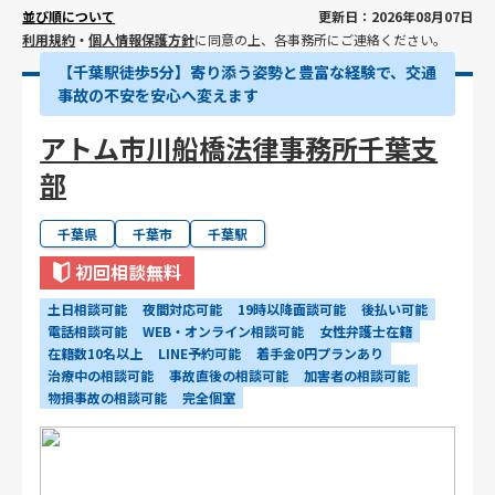
並び順について
更新日：2026年08月07日
利用規約
・
個人情報保護方針
に同意の上、各事務所にご連絡ください。
【千葉駅徒歩5分】寄り添う姿勢と豊富な経験で、交通
事故の不安を安心へ変えます
アトム市川船橋法律事務所千葉支
部
千葉県
千葉市
千葉駅
初回相談無料
土日相談可能
夜間対応可能
19時以降面談可能
後払い可能
電話相談可能
WEB・オンライン相談可能
女性弁護士在籍
在籍数10名以上
LINE予約可能
着手金0円プランあり
治療中の相談可能
事故直後の相談可能
加害者の相談可能
物損事故の相談可能
完全個室