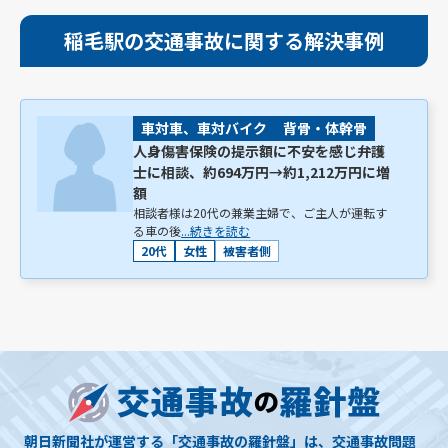
稲毛駅の交通事故に関する解決事例
車対車、車対バイク
背骨・体幹骨
人身傷害保険の提示額に不安を感じ弁護
士に相談、約694万円→約1,212万円に増
額
相談者様は20代の兼業主婦で、ご主人が運転す
る車の後
...続きを読む
20代
女性
被害者側
朝日新聞社が運営する「交通事故の羅針盤」は、交通事故問題