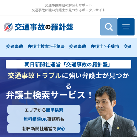
交通事故問題の解決をサポート
交通事故に強い弁護士が見つかるポータルサイト
>
>
交通事故 弁護士検索
千葉県 交通事故 弁護士
千葉市 交通事
朝日新聞社運営「交通事故の羅針盤」
交通事故トラブル
に強い弁護士が見つか
る
弁護士検索サービス！
エリアから
簡単検索
無料相談OK
事務所も
朝日新聞社運営で
安心