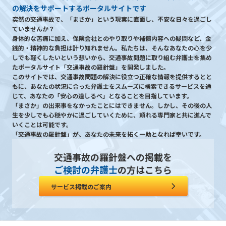
の解決をサポートするポータルサイトです
突然の交通事故で、「まさか」という現実に直面し、不安な日々を過ごし
ていませんか？
身体的な苦痛に加え、保険会社とのやり取りや補償内容への疑問など、金
銭的・精神的な負担は計り知れません。私たちは、そんなあなたの心を少
しでも軽くしたいという想いから、交通事故問題に取り組む弁護士を集め
たポータルサイト「交通事故の羅針盤」を開発しました。
このサイトでは、交通事故問題の解決に役立つ正確な情報を提供するとと
もに、あなたの状況に合った弁護士をスムーズに検索できるサービスを通
じて、あなたの「安心の道しるべ」となることを目指しています。
「まさか」の出来事をなかったことにはできません。しかし、その後の人
生を少しでも心穏やかに過ごしていくために、頼れる専門家と共に進んで
いくことは可能です。
「交通事故の羅針盤」が、あなたの未来を拓く一助となれば幸いです。
交通事故の羅針盤への掲載を
ご検討の弁護士
の方はこちら
サービス掲載のご案内