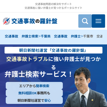
交通事故問題の解決をサポート
交通事故に強い弁護士が見つかるポータルサイト
>
>
交通事故 弁護士検索
千葉県 交通事故 弁護士
千葉市 交通事
朝日新聞社運営「交通事故の羅針盤」
交通事故トラブル
に強い弁護士が見つか
る
弁護士検索サービス！
エリアから
簡単検索
無料相談OK
事務所も
朝日新聞社運営で
安心