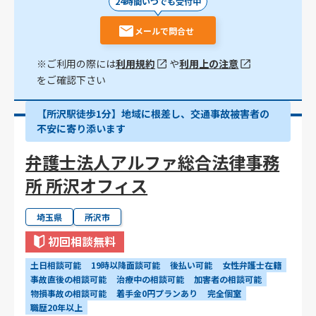
24時間いつでも受付中
メールで問合せ
※ご利用の際には
利用規約
や
利用上の注意
をご確認下さい
【所沢駅徒歩1分】地域に根差し、交通事故被害者の
不安に寄り添います
弁護士法人アルファ総合法律事務
所 所沢オフィス
埼玉県
所沢市
初回相談無料
土日相談可能
19時以降面談可能
後払い可能
女性弁護士在籍
事故直後の相談可能
治療中の相談可能
加害者の相談可能
物損事故の相談可能
着手金0円プランあり
完全個室
職歴20年以上