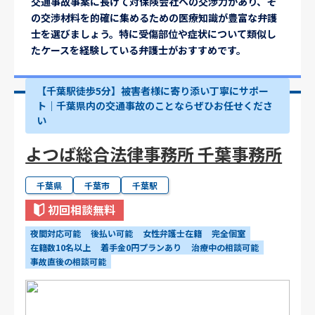
交通事故事案に長けて対保険会社への交渉力があり、そ
の交渉材料を的確に集めるための医療知識が豊富な弁護
士を選びましょう。特に受傷部位や症状について類似し
たケースを経験している弁護士がおすすめです。
【千葉駅徒歩5分】被害者様に寄り添い丁寧にサポー
ト｜千葉県内の交通事故のことならぜひお任せくださ
い
よつば総合法律事務所 千葉事務所
千葉県
千葉市
千葉駅
初回相談無料
夜間対応可能
後払い可能
女性弁護士在籍
完全個室
在籍数10名以上
着手金0円プランあり
治療中の相談可能
事故直後の相談可能