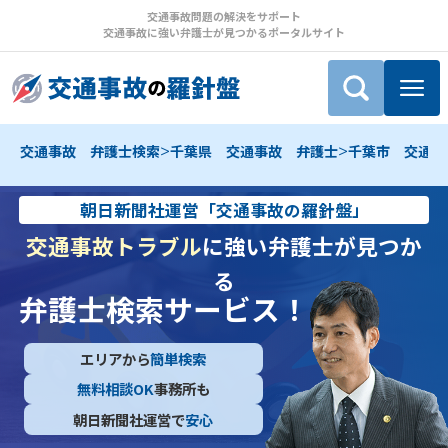
交通事故問題の解決をサポート
交通事故に強い弁護士が見つかるポータルサイト
>
>
交通事故 弁護士検索
千葉県 交通事故 弁護士
千葉市 交通事
朝日新聞社運営「交通事故の羅針盤」
交通事故トラブル
に強い弁護士が見つか
る
弁護士検索サービス！
エリアから
簡単検索
無料相談OK
事務所も
朝日新聞社運営で
安心