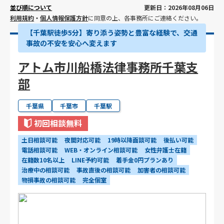
並び順について
更新日：2026年08月06日
利用規約
・
個人情報保護方針
に同意の上、各事務所にご連絡ください。
【千葉駅徒歩5分】寄り添う姿勢と豊富な経験で、交通
事故の不安を安心へ変えます
アトム市川船橋法律事務所千葉支
部
千葉県
千葉市
千葉駅
初回相談無料
土日相談可能
夜間対応可能
19時以降面談可能
後払い可能
電話相談可能
WEB・オンライン相談可能
女性弁護士在籍
在籍数10名以上
LINE予約可能
着手金0円プランあり
治療中の相談可能
事故直後の相談可能
加害者の相談可能
物損事故の相談可能
完全個室