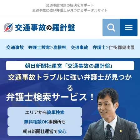
交通事故問題の解決をサポート
交通事故に強い弁護士が見つかるポータルサイト
>
>
交通事故 弁護士検索
島根県 交通事故 弁護士
仁多郡奥出雲町
朝日新聞社運営「交通事故の羅針盤」
交通事故トラブル
に強い弁護士が見つか
る
弁護士検索サービス！
エリアから
簡単検索
無料相談OK
事務所も
朝日新聞社運営で
安心