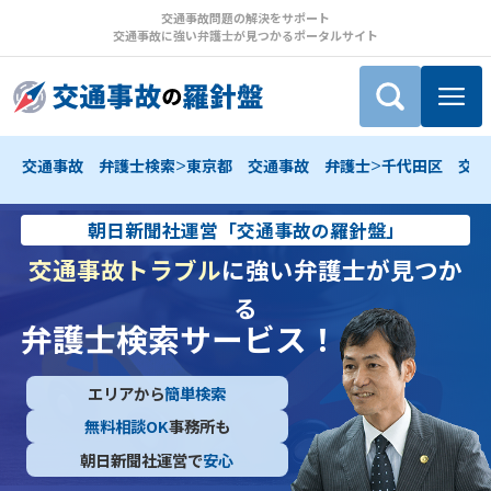
交通事故問題の解決をサポート
交通事故に強い弁護士が見つかるポータルサイト
>
>
交通事故 弁護士検索
東京都 交通事故 弁護士
千代田区 交通
朝日新聞社運営「交通事故の羅針盤」
交通事故トラブル
に強い弁護士が見つか
る
弁護士検索サービス！
エリアから
簡単検索
無料相談OK
事務所も
朝日新聞社運営で
安心