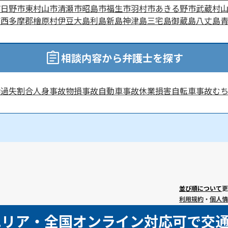
市
日野市
東村山市
清瀬市
昭島市
福生市
羽村市
あきる野市
武蔵村
町
西多摩郡檜原村
伊豆大島
利島
新島
神津島
三宅島
御蔵島
八丈島
相談内容から弁護士を探す
渉
過失割合
人身事故
物損事故
自動車事故
休業損害
自転車事故
む
並び順について
更
利用規約
・
個人情
エリア・全国オンライン対応可で交