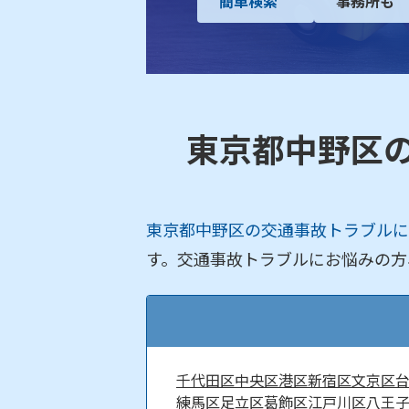
簡単検索
事務所も
東京都中野区
東京都中野区の交通事故トラブルに
す。交通事故トラブルにお悩みの方
千代田区
中央区
港区
新宿区
文京区
練馬区
足立区
葛飾区
江戸川区
八王