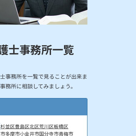
護士事務所一覧
士事務所を一覧で見ることが出来ま
事務所に相談してみましょう。
杉並区
豊島区
北区
荒川区
板橋区
京市
多摩市
小金井市
国分寺市
青梅市