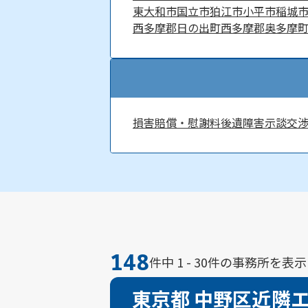
東大和市
国立市
狛江市
小平市
稲城
西多摩郡日の出町
西多摩郡奥多摩
損害賠償・慰謝料
後遺障害
示談交
148
件中 1 - 30件の事務所を表示
東京都 中野区近隣