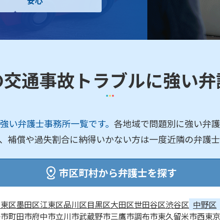
安心
の交通事故トラブルに強い弁
強い弁護士事務所一覧です。
各地域で問題別に強い弁護
、補償や過失割合に納得いかない方は一度近隣の弁護士
市区町村から弁護士を探す
台東区
墨田区
江東区
品川区
目黒区
大田区
世田谷区
渋谷区
中野区
子市
町田市
府中市
立川市
武蔵野市
三鷹市
調布市
東久留米市
西東