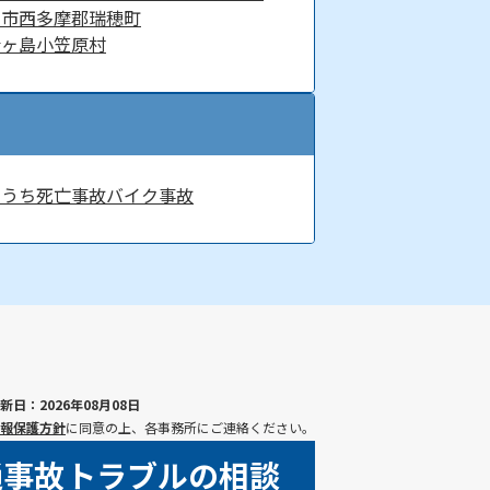
山市
西多摩郡瑞穂町
青ヶ島
小笠原村
ちうち
死亡事故
バイク事故
新日：2026年08月08日
報保護方針
に同意の上、各事務所にご連絡ください。
通事故トラブルの相談