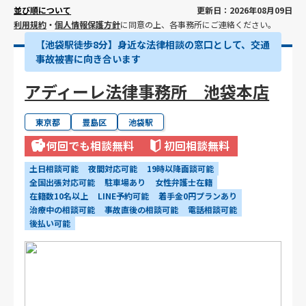
並び順について
更新日：2026年08月09日
利用規約
・
個人情報保護方針
に同意の上、各事務所にご連絡ください。
【池袋駅徒歩8分】身近な法律相談の窓口として、交通
事故被害に向き合います
アディーレ法律事務所 池袋本店
東京都
豊島区
池袋駅
何回でも相談無料
初回相談無料
土日相談可能
夜間対応可能
19時以降面談可能
全国出張対応可能
駐車場あり
女性弁護士在籍
在籍数10名以上
LINE予約可能
着手金0円プランあり
治療中の相談可能
事故直後の相談可能
電話相談可能
後払い可能