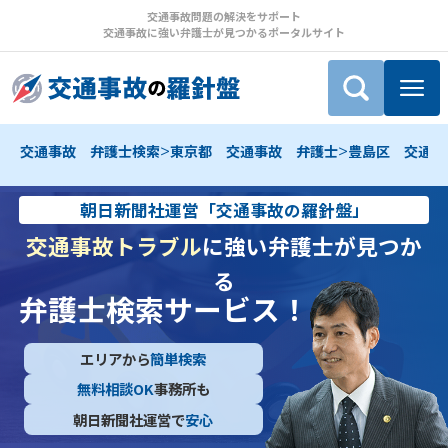
交通事故問題の解決をサポート
交通事故に強い弁護士が見つかるポータルサイト
>
>
交通事故 弁護士検索
東京都 交通事故 弁護士
豊島区 交通事
朝日新聞社運営「交通事故の羅針盤」
交通事故トラブル
に強い弁護士が見つか
る
弁護士検索サービス！
エリアから
簡単検索
無料相談OK
事務所も
朝日新聞社運営で
安心