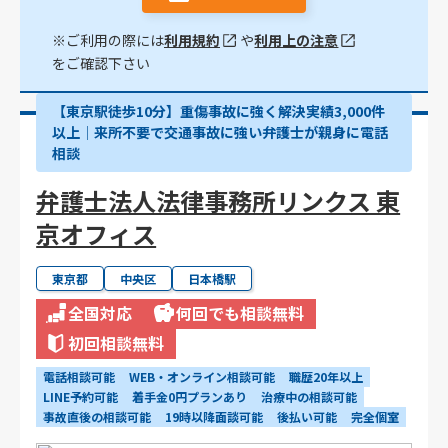
※ご利用の際には
利用規約
や
利用上の注意
をご確認下さい
【東京駅徒歩10分】重傷事故に強く解決実績3,000件
以上│来所不要で交通事故に強い弁護士が親身に電話
相談
弁護士法人法律事務所リンクス 東
京オフィス
東京都
中央区
日本橋駅
全国対応
何回でも相談無料
初回相談無料
電話相談可能
WEB・オンライン相談可能
職歴20年以上
LINE予約可能
着手金0円プランあり
治療中の相談可能
事故直後の相談可能
19時以降面談可能
後払い可能
完全個室