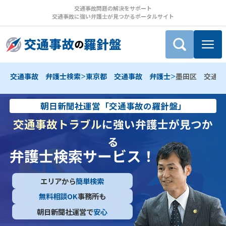
交通事故問題の解決をサポート
交通事故に強い弁護士が見つかるポータルサイト
>
>
交通事故 弁護士検索
東京都 交通事故 弁護士
墨田区 交通事
朝日新聞社運営「交通事故の羅針盤」
交通事故トラブル
に強い弁護士が見つか
る
弁護士検索サービス！
エリアから
簡単検索
無料相談OK
事務所も
朝日新聞社運営で
安心