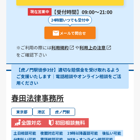
【受付時間】09:00〜21:00
現在営業中
24時間いつでも受付中
メールで問合せ
※ご利用の際には
利用規約
や
利用上の注意
をご確認下さい
【虎ノ門駅徒歩3分】適切な賠償金を受け取れるよう
ご支援いたします│電話相談やオンライン相談をご活
用ください
春田法律事務所
東京都
港区
虎ノ門駅
全国対応
初回相談無料
土日相談可能
夜間対応可能
19時以降面談可能
後払い可能
分割払い可能
電話相談可能
WEB・オンライン相談可能