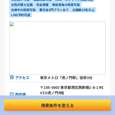
女性弁護士在籍
完全個室
事故直後の相談可能
治療中の相談可能
着手金0円プランあり
在籍数10名以上
LINE予約可能
アクセス
東京メトロ「虎ノ門駅」徒歩3分
〒105-0003 東京都港区⻄新橋1-8-1 RE
VZO虎ノ門9階
所在地
MAP
検索条件を変える
対応エリア
東京都
全国オンライン相談可