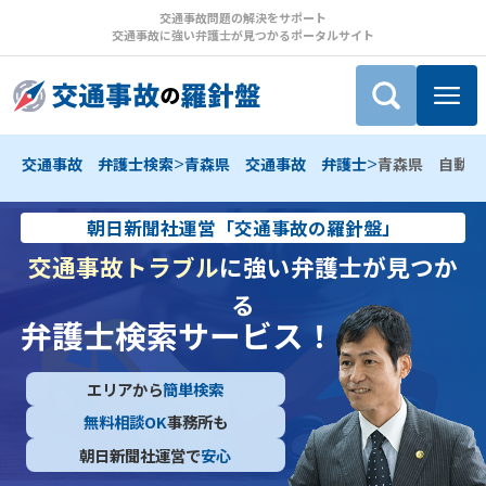
交通事故問題の解決をサポート
交通事故に強い弁護士が見つかるポータルサイト
>
>
交通事故 弁護士検索
青森県 交通事故 弁護士
青森県 自動車
朝日新聞社運営「交通事故の羅針盤」
交通事故トラブル
に強い弁護士が見つか
る
弁護士検索サービス！
エリアから
簡単検索
無料相談OK
事務所も
朝日新聞社運営で
安心