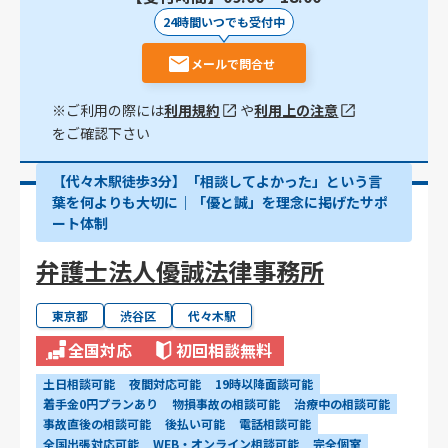
24時間いつでも受付中
メールで問合せ
※ご利用の際には
利用規約
や
利用上の注意
をご確認下さい
【代々木駅徒歩3分】「相談してよかった」という言
葉を何よりも大切に｜「優と誠」を理念に掲げたサポ
ート体制
弁護士法人優誠法律事務所
東京都
渋谷区
代々木駅
全国対応
初回相談無料
土日相談可能
夜間対応可能
19時以降面談可能
着手金0円プランあり
物損事故の相談可能
治療中の相談可能
事故直後の相談可能
後払い可能
電話相談可能
全国出張対応可能
WEB・オンライン相談可能
完全個室