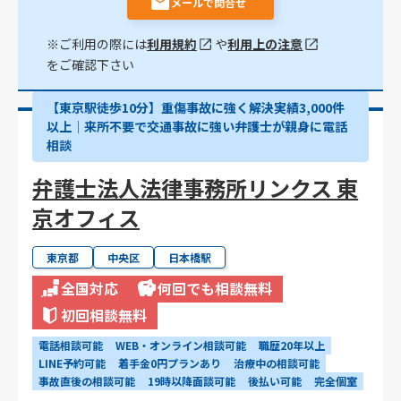
メールで問合せ
※ご利用の際には
利用規約
や
利用上の注意
をご確認下さい
【東京駅徒歩10分】重傷事故に強く解決実績3,000件
以上│来所不要で交通事故に強い弁護士が親身に電話
相談
弁護士法人法律事務所リンクス 東
京オフィス
東京都
中央区
日本橋駅
全国対応
何回でも相談無料
初回相談無料
電話相談可能
WEB・オンライン相談可能
職歴20年以上
LINE予約可能
着手金0円プランあり
治療中の相談可能
事故直後の相談可能
19時以降面談可能
後払い可能
完全個室