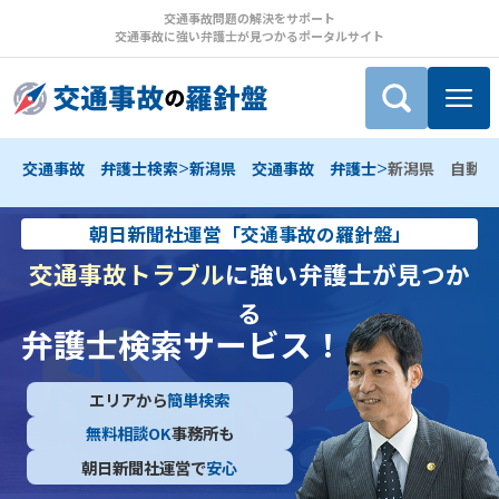
交通事故問題の解決をサポート
交通事故に強い弁護士が見つかるポータルサイト
>
>
交通事故 弁護士検索
新潟県 交通事故 弁護士
新潟県 自動車
朝日新聞社運営「交通事故の羅針盤」
交通事故トラブル
に強い弁護士が見つか
る
弁護士検索サービス！
エリアから
簡単検索
無料相談OK
事務所も
朝日新聞社運営で
安心