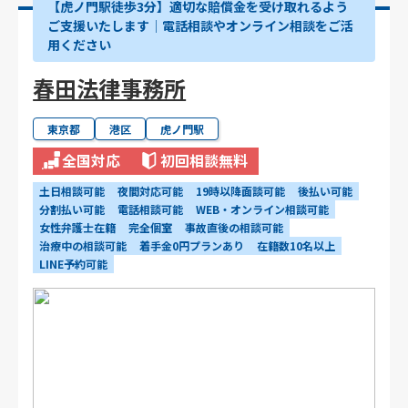
【虎ノ門駅徒歩3分】適切な賠償金を受け取れるよう
ご支援いたします│電話相談やオンライン相談をご活
用ください
春田法律事務所
東京都
港区
虎ノ門駅
全国対応
初回相談無料
土日相談可能
夜間対応可能
19時以降面談可能
後払い可能
分割払い可能
電話相談可能
WEB・オンライン相談可能
女性弁護士在籍
完全個室
事故直後の相談可能
治療中の相談可能
着手金0円プランあり
在籍数10名以上
LINE予約可能