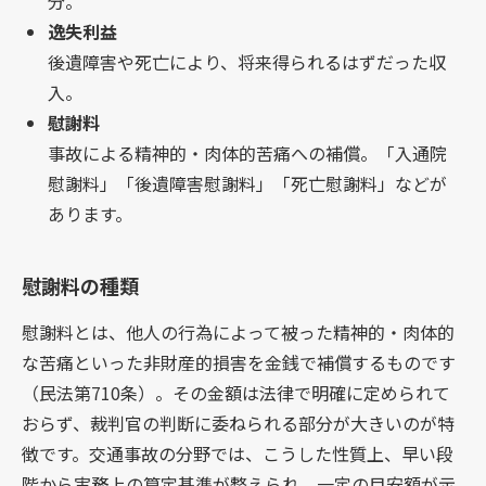
分。
逸失利益
後遺障害や死亡により、将来得られるはずだった収
入。
慰謝料
事故による精神的・肉体的苦痛への補償。「入通院
慰謝料」「後遺障害慰謝料」「死亡慰謝料」などが
あります。
慰謝料の種類
慰謝料とは、他人の行為によって被った精神的・肉体的
な苦痛といった非財産的損害を金銭で補償するものです
（民法第710条）。その金額は法律で明確に定められて
おらず、裁判官の判断に委ねられる部分が大きいのが特
徴です。交通事故の分野では、こうした性質上、早い段
階から実務上の算定基準が整えられ、一定の目安額が示