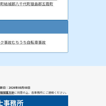
内町
結城郡八千代町
猿島郡五霞町
イク事故
むちうち
自転車事故
新日：2026年08月08日
報保護方針
に同意の上、各事務所にご連絡ください。
士事務所