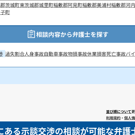
城郡茨城町
東茨城郡城里町
稲敷郡阿見町
稲敷郡美浦村
稲敷郡河
大子町
相談内容から弁護士を探す
渉
過失割合
人身事故
自動車事故
物損事故
休業損害
死亡事故
バ
並び順について
更
利用規約
・
個人情
にある示談交渉の相談が可能な弁護