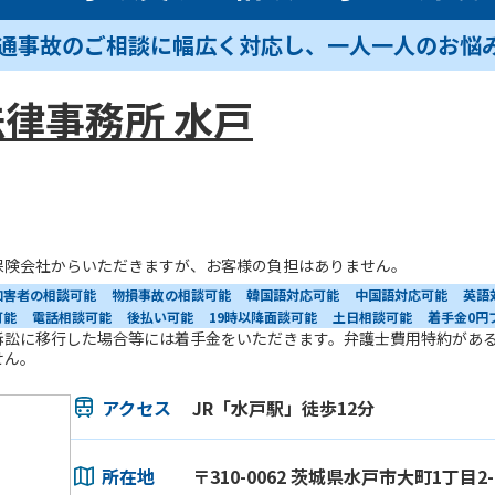
交通事故のご相談に幅広く対応し、一人一人のお悩
律事務所 水戸
保険会社からいただきますが、お客様の負担はありません。
加害者の相談可能
物損事故の相談可能
韓国語対応可能
中国語対応可能
英語
可能
電話相談可能
後払い可能
19時以降面談可能
土日相談可能
着手金0円
訴訟に移行した場合等には着手金をいただきます。弁護士費用特約があ
せん。
アクセス
JR「水戸駅」徒歩12分
所在地
〒310-0062 茨城県水戸市大町1丁目2