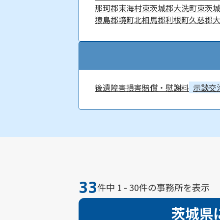
那珂郡東海村
東茨城郡大洗町
東茨
猿島郡境町
北相馬郡利根町
久慈郡
後遺障害
損害賠償・慰謝料
示談交
33
件中 1 - 30件の事務所を表示
茨城県