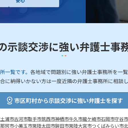
安心
の示談交渉に強い弁護士事
所一覧です。
各地域で問題別に強い弁護士事務所を一覧
合に納得いかない方は一度近隣の弁護士事務所に相談
市区町村から示談交渉に強い弁護士を探す
市
土浦市
古河市
取手市
筑西市
神栖市
牛久市
龍ケ崎市
石岡市
守谷
市
那珂市
小美玉市
常陸太田市
鉾田市
常陸大宮市
つくばみらい市