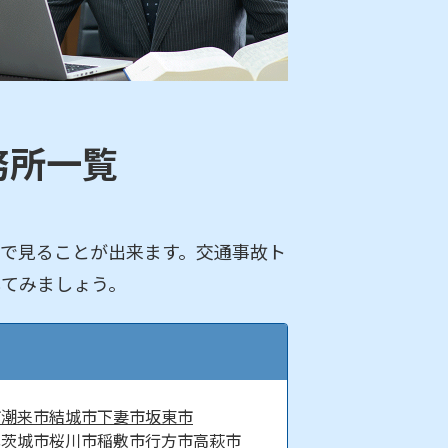
務所一覧
で見ることが出来ます。交通事故ト
してみましょう。
市
潮来市
結城市
下妻市
坂東市
北茨城市
桜川市
稲敷市
行方市
高萩市