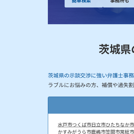
簡単検索
事務所も
茨城県
茨城県の示談交渉に強い弁護士事務
ラブルにお悩みの方、補償や過失割
水戸市
つくば市
日立市
ひたちなか
かすみがうら市
鹿嶋市
笠間市
常総