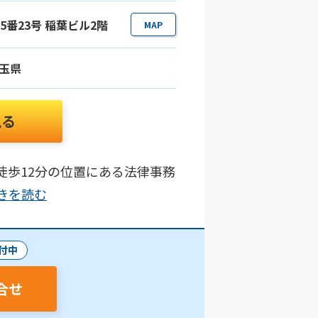
目5番23号 稲葉ビル2階
MAP
玉県
見る
徒歩12分の位置にある法律事務
.続きを読む
付中
合せ