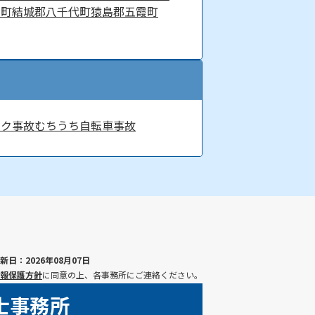
内町
結城郡八千代町
猿島郡五霞町
イク事故
むちうち
自転車事故
新日：2026年08月07日
報保護方針
に同意の上、各事務所にご連絡ください。
士事務所