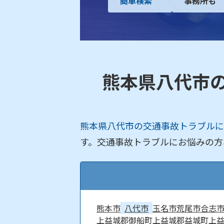
簡単検索
事務所も
熊本県八代市
熊本県八代市の交通事故トラブルに
す。交通事故トラブルにお悩みの方
熊本市
八代市
玉名市
荒尾市
合志
上益城郡御船町
上益城郡益城町
上