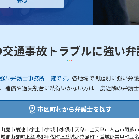
安心
の交通事故トラブルに強い弁
強い弁護士事務所一覧です。
各地域で問題別に強い弁護
、補償や過失割合に納得いかない方は一度近隣の弁護士
市区町村から弁護士を探す
市
山鹿市
菊池市
宇土市
宇城市
水俣市
天草市
上天草市
人吉市
阿蘇
益城郡山都町
上益城郡甲佐町
上益城郡嘉島町
下益城郡美里町
玉