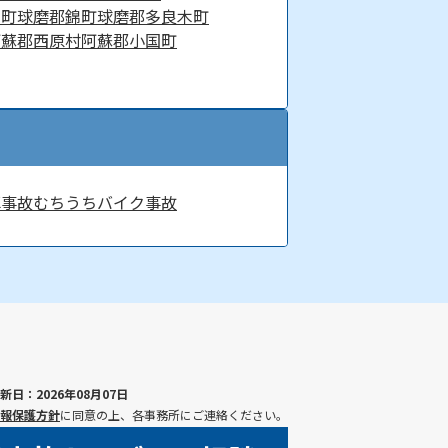
り町
球磨郡錦町
球磨郡多良木町
阿蘇郡西原村
阿蘇郡小国町
車事故
むちうち
バイク事故
新日：2026年08月07日
報保護方針
に同意の上、各事務所にご連絡ください。