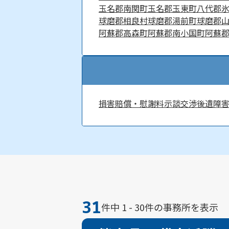
玉名郡南関町
玉名郡玉東町
八代郡
球磨郡相良村
球磨郡湯前町
球磨郡
阿蘇郡高森町
阿蘇郡南小国町
阿蘇
損害賠償・慰謝料
示談交渉
後遺障
31
件中 1 - 30件の事務所を表示