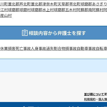
氷川町
葦北郡芦北町
葦北郡津奈木町
天草郡苓北町
球磨郡あさぎ
山江村
球磨郡球磨村
球磨郡水上村
球磨郡五木村
阿蘇郡南阿蘇村
郡産山村
相談内容から弁護士を探す
害
休業損害
死亡事故
人身事故
過失割合
物損事故
自動車事故
自転
並び順について
更
利用規約
・
個人情