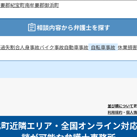
牟婁郡紀宝町
南牟婁郡御浜町
相談内容から弁護士を探す
料
過失割合
人身事故
バイク事故
自動車事故
自転車事故
休業損
並び順について
更
利用規約
・
個人情
北町近隣エリア・全国オンライン対