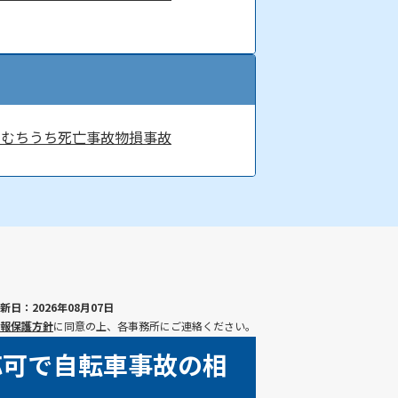
害
むちうち
死亡事故
物損事故
新日：2026年08月07日
報保護方針
に同意の上、各事務所にご連絡ください。
応可で自転車事故の相