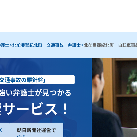
>
>
弁護士
北牟婁郡紀北町 交通事故 弁護士
北牟婁郡紀北町 自転車事
交通事故の羅針盤」
強い弁護士が見つかる
索サービス！
K
朝日新聞社運営で