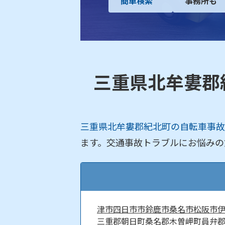
簡単検索
事務所も
三重県北牟婁郡
三重県北牟婁郡紀北町の自転車事故
ます。交通事故トラブルにお悩みの
津市
四日市市
鈴鹿市
桑名市
松阪市
三重郡朝日町
桑名郡木曽岬町
員弁