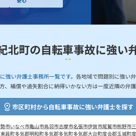
安心
紀北町の自転車事故に強い
に強い弁護士事務所一覧です。
各地域で問題別に強い弁
方、補償や過失割合に納得いかない方は一度近隣の弁護
市区町村から自転車事故に強い弁護士を探す
伊勢市
いなべ市
亀山市
鳥羽市
志摩市
名張市
伊賀市
尾鷲市
熊野市
郡東員町
多気郡明和町
多気郡多気町
多気郡大台町
度会郡玉城町