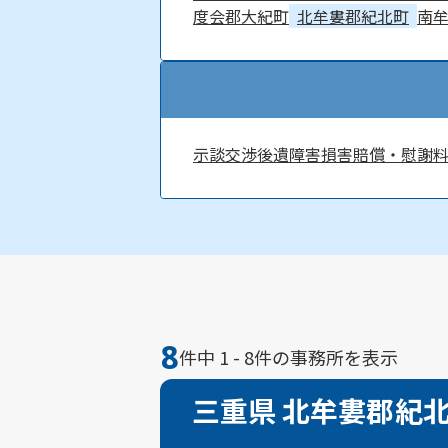
度会郡大紀町
北牟婁郡紀北町
南
示談交渉
後遺障害
損害賠償・慰謝
8
件中 1 - 8件の事務所を表示
三重県 北牟婁郡紀