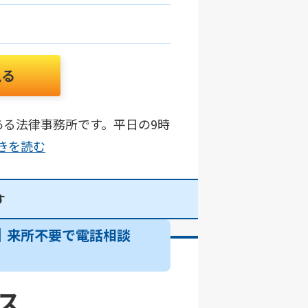
見る
ある法律事務所です。平日の9時
.続きを読む
す
所│来所不要で電話相談
ス