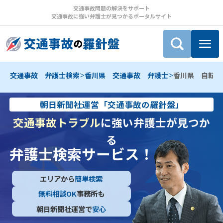
交通事故問題の解決をサポート
交通事故に強い弁護士が見つかるポータルサイト
>
>
交通事故 弁護士検索
香川県 交通事故 弁護士
香川県 自転車
朝日新聞社運営「交通事故の羅針盤」
交通事故トラブル
に強い弁護士が見つか
る
弁護士検索サービス！
エリアから
簡単検索
無料相談OK
事務所も
朝日新聞社運営で
安心