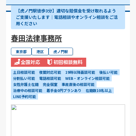
【虎ノ門駅徒歩3分】適切な賠償金を受け取れるよう
ご支援いたします│電話相談やオンライン相談をご活
用ください
春田法律事務所
東京都
港区
虎ノ門駅
全国対応
初回相談無料
土日相談可能
夜間対応可能
19時以降面談可能
後払い可能
分割払い可能
電話相談可能
WEB・オンライン相談可能
女性弁護士在籍
完全個室
事故直後の相談可能
治療中の相談可能
着手金0円プランあり
在籍数10名以上
LINE予約可能