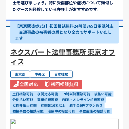
士を選びましょう。特に受傷部位や症状について類似し
たケースを経験している弁護士がおすすめです。
【東京駅徒歩3分】初回相談無料24時間365日電話対応
｜交通事故の被害者の盾となり全力でサポートいたし
ます
ネクスパート法律事務所 東京オフ
ィス
東京都
中央区
日本橋駅
全国対応
初回相談無料
土日相談可能
夜間対応可能
19時以降面談可能
後払い可能
分割払い可能
電話相談可能
WEB・オンライン相談可能
女性弁護士在籍
在籍数10名以上
着手金0円プランあり
物損事故の相談可能
治療中の相談可能
事故直後の相談可能