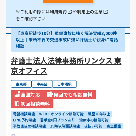
※ご利用の際には
利用規約
や
利用上の注意
をご確認下さい
【東京駅徒歩10分】重傷事故に強く解決実績3,000件
以上│来所不要で交通事故に強い弁護士が親身に電話
相談
弁護士法人法律事務所リンクス 東
京オフィス
東京都
中央区
日本橋駅
全国対応
何回でも相談無料
初回相談無料
電話相談可能
WEB・オンライン相談可能
職歴20年以上
LINE予約可能
着手金0円プランあり
治療中の相談可能
事故直後の相談可能
19時以降面談可能
後払い可能
完全個室