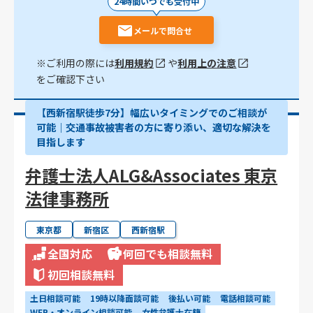
24時間いつでも受付中
メールで問合せ
※ご利用の際には
利用規約
や
利用上の注意
をご確認下さい
【西新宿駅徒歩7分】幅広いタイミングでのご相談が
可能｜交通事故被害者の方に寄り添い、適切な解決を
目指します
弁護士法人ALG&Associates 東京
法律事務所
東京都
新宿区
西新宿駅
全国対応
何回でも相談無料
初回相談無料
土日相談可能
19時以降面談可能
後払い可能
電話相談可能
WEB・オンライン相談可能
女性弁護士在籍