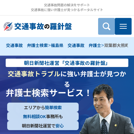
交通事故問題の解決をサポート
交通事故に強い弁護士が見つかるポータルサイト
>
>
交通事故 弁護士検索
福島県 交通事故 弁護士
双葉郡大熊町 
朝日新聞社運営「交通事故の羅針盤」
交通事故トラブル
に強い弁護士が見つか
る
弁護士検索サービス！
エリアから
簡単検索
無料相談OK
事務所も
朝日新聞社運営で
安心