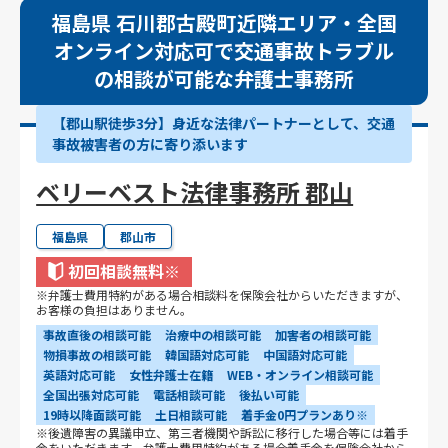
福島県 石川郡古殿町近隣エリア・全国
オンライン対応可で交通事故トラブル
の相談が可能な弁護士事務所
【郡山駅徒歩3分】身近な法律パートナーとして、交通
事故被害者の方に寄り添います
ベリーベスト法律事務所 郡山
福島県
郡山市
初回相談無料
※
※弁護士費用特約がある場合相談料を保険会社からいただきますが、
お客様の負担はありません。
事故直後の相談可能
治療中の相談可能
加害者の相談可能
物損事故の相談可能
韓国語対応可能
中国語対応可能
英語対応可能
女性弁護士在籍
WEB・オンライン相談可能
全国出張対応可能
電話相談可能
後払い可能
19時以降面談可能
土日相談可能
着手金0円プランあり※
※後遺障害の異議申立、第三者機関や訴訟に移行した場合等には着手
金をいただきます。弁護士費用特約がある場合着手金を保険会社から