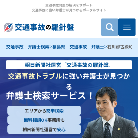
交通事故問題の解決をサポート
交通事故に強い弁護士が見つかるポータルサイト
>
>
交通事故 弁護士検索
福島県 交通事故 弁護士
石川郡古殿町 
朝日新聞社運営「交通事故の羅針盤」
交通事故トラブル
に強い弁護士が見つか
る
弁護士検索サービス！
エリアから
簡単検索
無料相談OK
事務所も
朝日新聞社運営で
安心