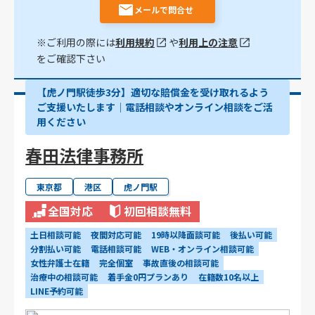
メールで問合せ
※ご利用の際には
利用規約
や
利用上の注意
をご確認下さい
【虎ノ門駅徒歩3分】適切な賠償金を受け取れるよう
ご支援いたします│電話相談やオンライン相談をご活
用ください
春田法律事務所
東京都
港区
虎ノ門駅
全国対応
初回相談無料
土日相談可能
夜間対応可能
19時以降面談可能
後払い可能
分割払い可能
電話相談可能
WEB・オンライン相談可能
女性弁護士在籍
完全個室
事故直後の相談可能
治療中の相談可能
着手金0円プランあり
在籍数10名以上
LINE予約可能