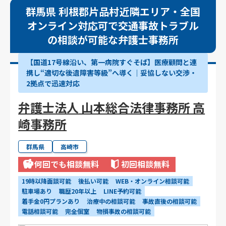
群馬県 利根郡片品村近隣エリア・全国
オンライン対応可で交通事故トラブル
の相談が可能な弁護士事務所
【国道17号線沿い、第一病院すぐそば】医療顧問と連
携し“適切な後遺障害等級”へ導く｜妥協しない交渉・
2拠点で迅速対応
弁護士法人 山本総合法律事務所 高
崎事務所
群馬県
高崎市
何回でも相談無料
初回相談無料
19時以降面談可能
後払い可能
WEB・オンライン相談可能
駐車場あり
職歴20年以上
LINE予約可能
着手金0円プランあり
治療中の相談可能
事故直後の相談可能
電話相談可能
完全個室
物損事故の相談可能