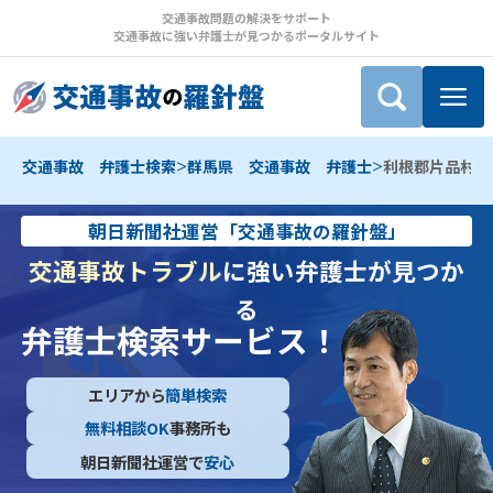
交通事故問題の解決をサポート
交通事故に強い弁護士が見つかるポータルサイト
>
>
交通事故 弁護士検索
群馬県 交通事故 弁護士
利根郡片品村 
朝日新聞社運営「交通事故の羅針盤」
交通事故トラブル
に強い弁護士が見つか
る
弁護士検索サービス！
エリアから
簡単検索
無料相談OK
事務所も
朝日新聞社運営で
安心