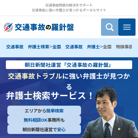
交通事故問題の解決をサポート
交通事故に強い弁護士が見つかるポータルサイト
>
>
交通事故 弁護士検索
全国 交通事故 弁護士
全国 物損事故 
朝日新聞社運営「交通事故の羅針盤」
交通事故トラブル
に強い弁護士が見つか
る
弁護士検索サービス！
エリアから
簡単検索
無料相談OK
事務所も
朝日新聞社運営で
安心