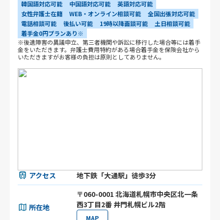
韓国語対応可能
中国語対応可能
英語対応可能
女性弁護士在籍
WEB・オンライン相談可能
全国出張対応可能
電話相談可能
後払い可能
19時以降面談可能
土日相談可能
着手金0円プランあり※
※後遺障害の異議申立、第三者機関や訴訟に移行した場合等には着手
金をいただきます。弁護士費用特約がある場合着手金を保険会社から
いただきますがお客様の負担は原則としてありません。
アクセス
地下鉄「大通駅」徒歩3分
〒060-0001 北海道札幌市中央区北一条
西3丁目2番 井門札幌ビル2階
所在地
MAP