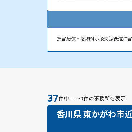
損害賠償・慰謝料
示談交渉
後遺障
37
件中 1 - 30件の事務所を表示
香川県 東かがわ市