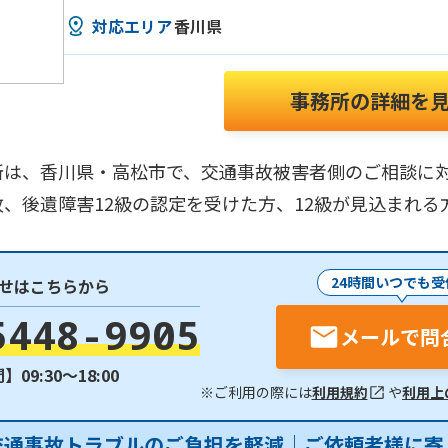
対応エリア
香川県
事務所の詳細を
所は、香川県・高松市で、交通事故被害者側のご相談に
、後遺障害12級の認定を受けた方、12級が見込まれる
24時間いつでも受
せはこちらから
5448-9905
メールで問
09:30〜18:00
※ご利用の際には
利用規約
や
利用上
交通事故トラブルのご負担を軽減｜ご依頼者様に寄