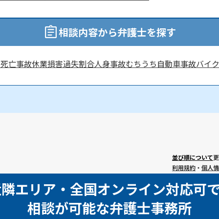
相談内容から弁護士を探す
害
死亡事故
休業損害
過失割合
人身事故
むちうち
自動車事故
バイ
並び順について
更
利用規約
・
個人情
近隣エリア・全国オンライン対応可
相談が可能な弁護士事務所