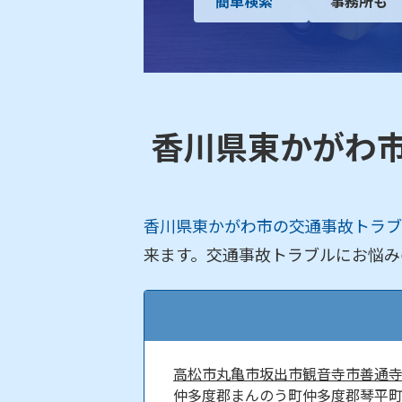
簡単検索
事務所も
香川県東かがわ
香川県東かがわ市の交通事故トラブ
来ます。交通事故トラブルにお悩み
高松市
丸亀市
坂出市
観音寺市
善通
仲多度郡まんのう町
仲多度郡琴平