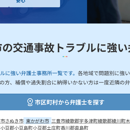
安心
市の交通事故トラブルに強い
ルに強い弁護士事務所一覧です。
各地域で問題別に強い
の方、補償や過失割合に納得いかない方は一度近隣の弁
市区町村から弁護士を探す
寺市
さぬき市
東かがわ市
三豊市
綾歌郡宇多津町
綾歌郡綾川町
町
小豆郡小豆島町
小豆郡土庄町
香川郡直島町