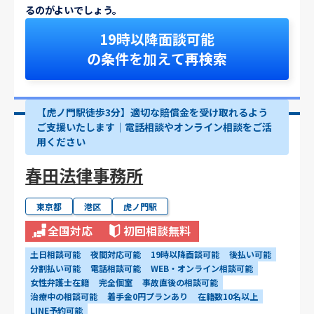
るのがよいでしょう。
19時以降面談可能
の条件を加えて再検索
【虎ノ門駅徒歩3分】適切な賠償金を受け取れるよう
ご支援いたします│電話相談やオンライン相談をご活
用ください
春田法律事務所
東京都
港区
虎ノ門駅
全国対応
初回相談無料
土日相談可能
夜間対応可能
19時以降面談可能
後払い可能
分割払い可能
電話相談可能
WEB・オンライン相談可能
女性弁護士在籍
完全個室
事故直後の相談可能
治療中の相談可能
着手金0円プランあり
在籍数10名以上
LINE予約可能