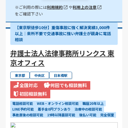
※ご利用の際には
利用規約
や
利用上の注意
をご確認下さい
【東京駅徒歩10分】重傷事故に強く解決実績3,000件
以上│来所不要で交通事故に強い弁護士が親身に電話
相談
弁護士法人法律事務所リンクス 東
京オフィス
東京都
中央区
日本橋駅
全国対応
何回でも相談無料
初回相談無料
電話相談可能
WEB・オンライン相談可能
職歴20年以上
LINE予約可能
着手金0円プランあり
治療中の相談可能
事故直後の相談可能
19時以降面談可能
後払い可能
完全個室