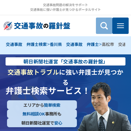
交通事故問題の解決をサポート
交通事故に強い弁護士が見つかるポータルサイト
>
>
交通事故 弁護士検索
香川県 交通事故 弁護士
高松市 交通事
朝日新聞社運営「交通事故の羅針盤」
交通事故トラブル
に強い弁護士が見つか
る
弁護士検索サービス！
エリアから
簡単検索
無料相談OK
事務所も
朝日新聞社運営で
安心