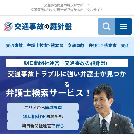
交通事故問題の解決をサポート
交通事故に強い弁護士が見つかるポータルサイト
>
>
交通事故 弁護士検索
熊本県 交通事故 弁護士
熊本市 交通事
朝日新聞社運営「交通事故の羅針盤」
交通事故トラブル
に強い弁護士が見つか
る
弁護士検索サービス！
エリアから
簡単検索
無料相談OK
事務所も
朝日新聞社運営で
安心