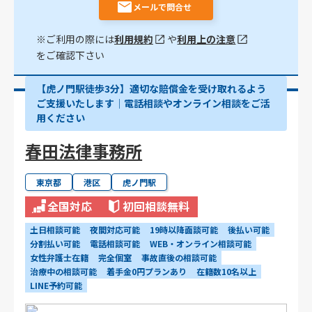
メールで問合せ
※ご利用の際には
利用規約
や
利用上の注意
をご確認下さい
【虎ノ門駅徒歩3分】適切な賠償金を受け取れるよう
ご支援いたします│電話相談やオンライン相談をご活
用ください
春田法律事務所
東京都
港区
虎ノ門駅
全国対応
初回相談無料
土日相談可能
夜間対応可能
19時以降面談可能
後払い可能
分割払い可能
電話相談可能
WEB・オンライン相談可能
女性弁護士在籍
完全個室
事故直後の相談可能
治療中の相談可能
着手金0円プランあり
在籍数10名以上
LINE予約可能