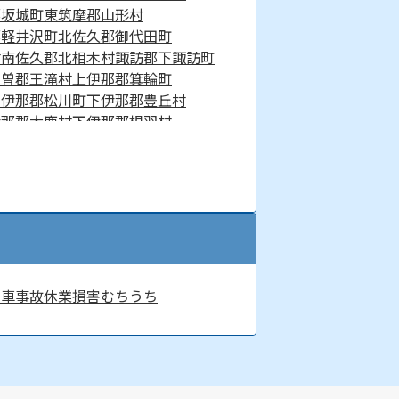
郡坂城町
東筑摩郡山形村
郡軽井沢町
北佐久郡御代田町
村
南佐久郡北相木村
諏訪郡下諏訪町
木曽郡王滝村
上伊那郡箕輪町
下伊那郡松川町
下伊那郡豊丘村
伊那郡大鹿村
下伊那郡根羽村
転車事故
休業損害
むちうち