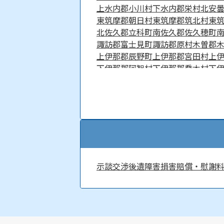
上水内郡小川村
下水内郡栄村
北安
東筑摩郡朝日村
東筑摩郡筑北村
東
北佐久郡立科町
南佐久郡佐久穂町
諏訪郡富士見町
諏訪郡原村
木曽郡
上伊那郡辰野町
上伊那郡宮田村
上
下伊那郡阿智村
下伊那郡喬木村
下
下伊那郡売木村
下伊那郡平谷村
示談交渉
後遺障害
損害賠償・慰謝