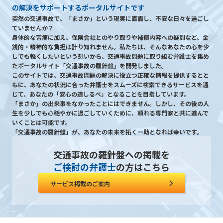
の解決をサポートするポータルサイトです
突然の交通事故で、「まさか」という現実に直面し、不安な日々を過ごし
ていませんか？
身体的な苦痛に加え、保険会社とのやり取りや補償内容への疑問など、金
銭的・精神的な負担は計り知れません。私たちは、そんなあなたの心を少
しでも軽くしたいという想いから、交通事故問題に取り組む弁護士を集め
たポータルサイト「交通事故の羅針盤」を開発しました。
このサイトでは、交通事故問題の解決に役立つ正確な情報を提供するとと
もに、あなたの状況に合った弁護士をスムーズに検索できるサービスを通
じて、あなたの「安心の道しるべ」となることを目指しています。
「まさか」の出来事をなかったことにはできません。しかし、その後の人
生を少しでも心穏やかに過ごしていくために、頼れる専門家と共に進んで
いくことは可能です。
「交通事故の羅針盤」が、あなたの未来を拓く一助となれば幸いです。
交通事故の羅針盤への掲載を
ご検討の弁護士
の方はこちら
サービス掲載のご案内