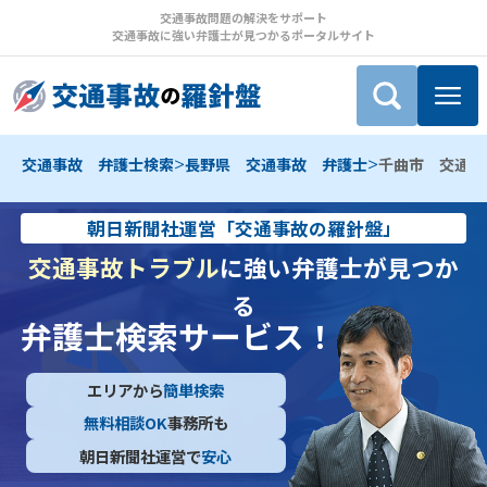
交通事故問題の解決をサポート
交通事故に強い弁護士が見つかるポータルサイト
>
>
交通事故 弁護士検索
長野県 交通事故 弁護士
千曲市 交通事
朝日新聞社運営「交通事故の羅針盤」
交通事故トラブル
に強い弁護士が見つか
る
弁護士検索サービス！
エリアから
簡単検索
無料相談OK
事務所も
朝日新聞社運営で
安心