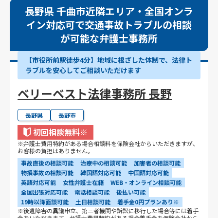
長野県 千曲市近隣エリア・全国オンラ
イン対応可で交通事故トラブルの相談
が可能な弁護士事務所
【市役所前駅徒歩4分】地域に根ざした体制で、法律ト
ラブルを安心してご相談いただけます
ベリーベスト法律事務所 長野
長野県
長野市
初回相談無料
※
※弁護士費用特約がある場合相談料を保険会社からいただきますが、
お客様の負担はありません。
事故直後の相談可能
治療中の相談可能
加害者の相談可能
物損事故の相談可能
韓国語対応可能
中国語対応可能
英語対応可能
女性弁護士在籍
WEB・オンライン相談可能
全国出張対応可能
電話相談可能
後払い可能
19時以降面談可能
土日相談可能
着手金0円プランあり※
※後遺障害の異議申立、第三者機関や訴訟に移行した場合等には着手
金をいただきます。弁護士費用特約がある場合着手金を保険会社から