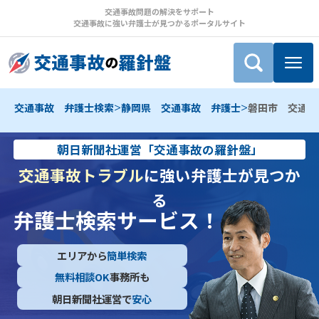
交通事故問題の解決をサポート
交通事故に強い弁護士が見つかるポータルサイト
>
>
交通事故 弁護士検索
静岡県 交通事故 弁護士
磐田市 交通事
朝日新聞社運営「交通事故の羅針盤」
交通事故トラブル
に強い弁護士が見つか
る
弁護士検索サービス！
エリアから
簡単検索
無料相談OK
事務所も
朝日新聞社運営で
安心