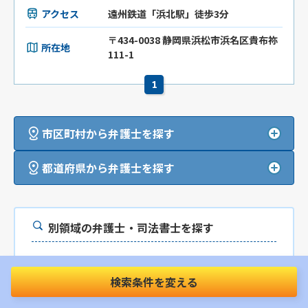
アクセス
遠州鉄道「浜北駅」徒歩3分
〒434-0038 静岡県浜松市浜名区貴布祢
所在地
111-1
1
市区町村から弁護士を探す
都道府県から弁護士を探す
別領域の弁護士・司法書士を探す
遺産相続
に詳しい静岡県 磐田市の弁護士を探す
遺産相続
に詳しい静岡県 磐田市の税理士を探す
検索条件を変える
遺産相続
に詳しい静岡県 磐田市の司法書士を探す