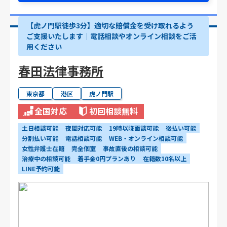
【虎ノ門駅徒歩3分】適切な賠償金を受け取れるよう
ご支援いたします│電話相談やオンライン相談をご活
用ください
春田法律事務所
東京都
港区
虎ノ門駅
全国対応
初回相談無料
土日相談可能
夜間対応可能
19時以降面談可能
後払い可能
分割払い可能
電話相談可能
WEB・オンライン相談可能
女性弁護士在籍
完全個室
事故直後の相談可能
治療中の相談可能
着手金0円プランあり
在籍数10名以上
LINE予約可能