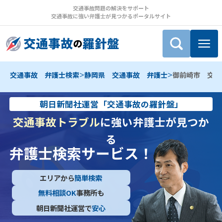
交通事故問題の解決をサポート
交通事故に強い弁護士が見つかるポータルサイト
>
>
交通事故 弁護士検索
静岡県 交通事故 弁護士
御前崎市 交通
朝日新聞社運営「交通事故の羅針盤」
交通事故トラブル
に強い弁護士が見つか
る
弁護士検索サービス！
エリアから
簡単検索
無料相談OK
事務所も
朝日新聞社運営で
安心