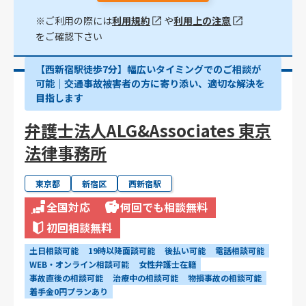
※ご利用の際には
利用規約
や
利用上の注意
をご確認下さい
【西新宿駅徒歩7分】幅広いタイミングでのご相談が
可能｜交通事故被害者の方に寄り添い、適切な解決を
目指します
弁護士法人ALG&Associates 東京
法律事務所
東京都
新宿区
西新宿駅
全国対応
何回でも相談無料
初回相談無料
土日相談可能
19時以降面談可能
後払い可能
電話相談可能
WEB・オンライン相談可能
女性弁護士在籍
事故直後の相談可能
治療中の相談可能
物損事故の相談可能
着手金0円プランあり