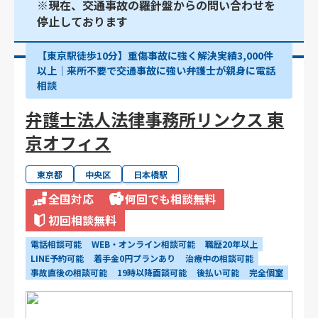
※現在、交通事故の羅針盤からの問い合わせを
停止しております
【東京駅徒歩10分】重傷事故に強く解決実績3,000件
以上│来所不要で交通事故に強い弁護士が親身に電話
相談
弁護士法人法律事務所リンクス 東
京オフィス
東京都
中央区
日本橋駅
全国対応
何回でも相談無料
初回相談無料
電話相談可能
WEB・オンライン相談可能
職歴20年以上
LINE予約可能
着手金0円プランあり
治療中の相談可能
事故直後の相談可能
19時以降面談可能
後払い可能
完全個室