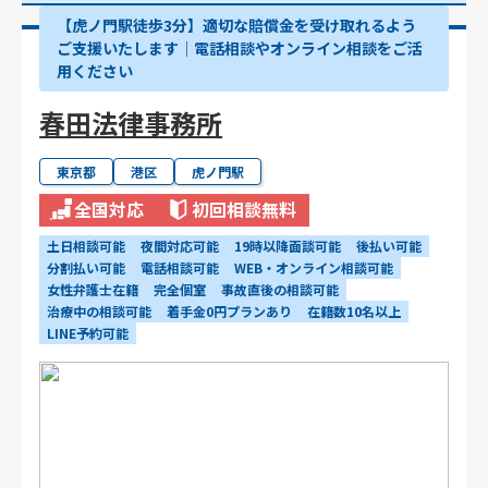
【虎ノ門駅徒歩3分】適切な賠償金を受け取れるよう
ご支援いたします│電話相談やオンライン相談をご活
用ください
春田法律事務所
東京都
港区
虎ノ門駅
全国対応
初回相談無料
土日相談可能
夜間対応可能
19時以降面談可能
後払い可能
分割払い可能
電話相談可能
WEB・オンライン相談可能
女性弁護士在籍
完全個室
事故直後の相談可能
治療中の相談可能
着手金0円プランあり
在籍数10名以上
LINE予約可能