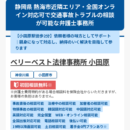
静岡県 熱海市近隣エリア・全国オンラ
イン対応可で交通事故トラブルの相談
が可能な弁護士事務所
【小田原駅徒歩2分】依頼者様の味方としてサポート
｜親身になって対応し、納得のいく解決を目指して参
ります
ベリーベスト法律事務所 小田原
神奈川県
小田原市
初回相談無料
※
※弁護士費用特約がある場合相談料を保険会社からいただきますが、
お客様の負担はありません。
事故直後の相談可能
治療中の相談可能
加害者の相談可能
物損事故の相談可能
韓国語対応可能
中国語対応可能
英語対応可能
完全個室
WEB・オンライン相談可能
全国出張対応可能
電話相談可能
後払い可能
19時以降面談可能
土日相談可能
着手金0円プランあり※