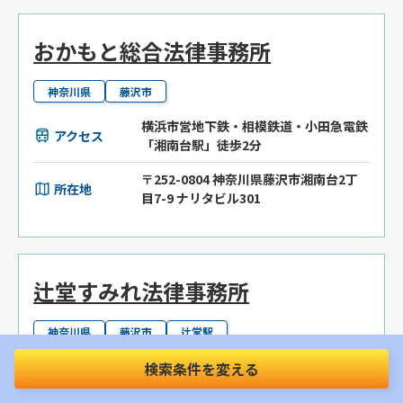
おかもと総合法律事務所
神奈川県
藤沢市
横浜市営地下鉄・相模鉄道・小田急電鉄
アクセス
「湘南台駅」徒歩2分
〒252-0804 神奈川県藤沢市湘南台2丁
所在地
目7-9 ナリタビル301
辻堂すみれ法律事務所
神奈川県
藤沢市
辻堂駅
アクセス
JR「辻堂駅」徒歩2分
検索条件を変える
〒251-0047 神奈川県藤沢市辻堂2丁目2