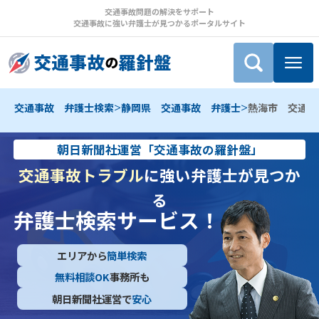
交通事故問題の解決をサポート
交通事故に強い弁護士が見つかるポータルサイト
>
>
交通事故 弁護士検索
静岡県 交通事故 弁護士
熱海市 交通事
朝日新聞社運営「交通事故の羅針盤」
交通事故トラブル
に強い弁護士が見つか
る
弁護士検索サービス！
エリアから
簡単検索
無料相談OK
事務所も
朝日新聞社運営で
安心