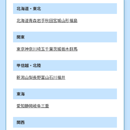
北海道・東北
北海道
青森
岩手
秋田
宮城
山形
福島
関東
東京
神奈川
埼玉
千葉
茨城
栃木
群馬
甲信越・北陸
新潟
山梨
長野
富山
石川
福井
東海
愛知
静岡
岐阜
三重
関西