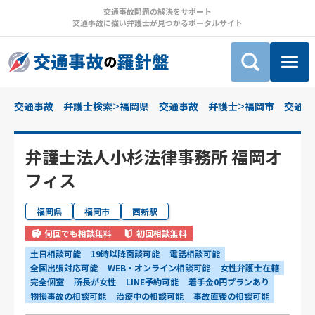
交通事故問題の解決をサポート
交通事故に強い弁護士が見つかるポータルサイト
>
>
交通事故 弁護士検索
福岡県 交通事故 弁護士
福岡市 交通事
弁護士法人小杉法律事務所 福岡オ
フィス
福岡県
福岡市
西新駅
何回でも相談無料
初回相談無料
土日相談可能
19時以降面談可能
電話相談可能
全国出張対応可能
WEB・オンライン相談可能
女性弁護士在籍
完全個室
所長が女性
LINE予約可能
着手金0円プランあり
物損事故の相談可能
治療中の相談可能
事故直後の相談可能