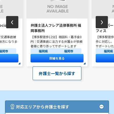
‹
›
iates 福
弁護士法人フレア法律事務所 福
ネクスパー
岡事務所
フィス
で交通事故被
【博多駅徒歩12分】相談料・着手金0
【博多駅徒歩
味方になりま
円｜交通事故に注力する弁護士が依頼
件に対応し、
者様に寄り添ってサポートします
サポートいた
福岡市
福岡県
福岡市
福岡県
詳細を見る
弁護士一覧から探す
対応エリアから弁護士を探す