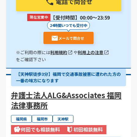
電話で問合せ
【受付時間】00:00〜23:59
現在営業中
24時間いつでも受付中
メールで問合せ
※ご利用の際には
利用規約
や
利用上の注意
をご確認下さい
【天神駅徒歩3分】福岡で交通事故被害に遭われた方の
一番の味方になります
弁護士法人ALG&Associates 福岡
法律事務所
福岡県
福岡市
天神駅
何回でも相談無料
初回相談無料