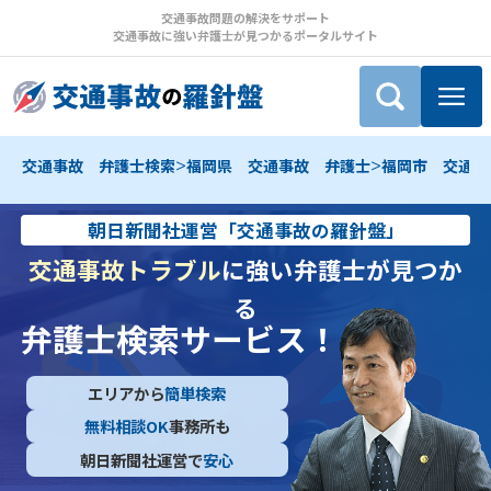
交通事故問題の解決をサポート
交通事故に強い弁護士が見つかるポータルサイト
>
>
交通事故 弁護士検索
福岡県 交通事故 弁護士
福岡市 交通事
朝日新聞社運営「交通事故の羅針盤」
交通事故トラブル
に強い弁護士が見つか
る
弁護士検索サービス！
エリアから
簡単検索
無料相談OK
事務所も
朝日新聞社運営で
安心