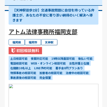
【天神駅徒歩2分】交通事故問題に自信を持っている弁
護士が、あなたの不安に寄り添い納得のいく解決へ導
きます
アトム法律事務所福岡支部
福岡県
福岡市
天神駅
初回相談無料
土日相談可能
夜間対応可能
19時以降面談可能
後払い可能
電話相談可能
WEB・オンライン相談可能
女性弁護士在籍
在籍数10名以上
LINE予約可能
着手金0円プランあり
物損事故の相談可能
加害者の相談可能
治療中の相談可能
事故直後の相談可能
完全個室