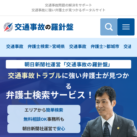
交通事故問題の解決をサポート
交通事故に強い弁護士が見つかるポータルサイト
>
>
交通事故 弁護士検索
宮崎県 交通事故 弁護士
都城市 交通事
朝日新聞社運営「交通事故の羅針盤」
交通事故トラブル
に強い弁護士が見つか
る
弁護士検索サービス！
エリアから
簡単検索
無料相談OK
事務所も
朝日新聞社運営で
安心