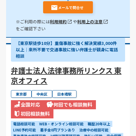
メールで問合せ
※ご利用の際には
利用規約
や
利用上の注意
をご確認下さい
【東京駅徒歩10分】重傷事故に強く解決実績3,000件
以上│来所不要で交通事故に強い弁護士が親身に電話
相談
弁護士法人法律事務所リンクス 東
京オフィス
東京都
中央区
日本橋駅
全国対応
何回でも相談無料
初回相談無料
電話相談可能
WEB・オンライン相談可能
職歴20年以上
LINE予約可能
着手金0円プランあり
治療中の相談可能
事故直後の相談可能
19時以降面談可能
後払い可能
完全個室