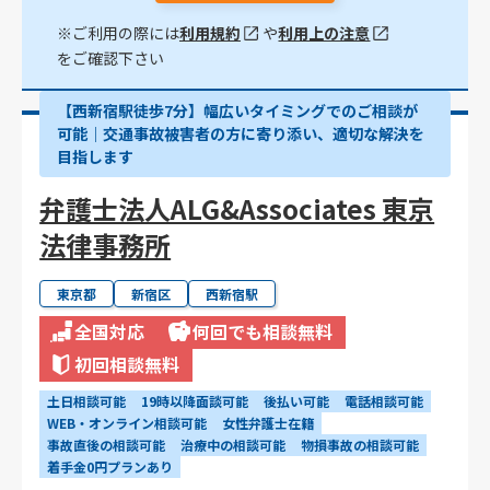
※ご利用の際には
利用規約
や
利用上の注意
をご確認下さい
【西新宿駅徒歩7分】幅広いタイミングでのご相談が
可能｜交通事故被害者の方に寄り添い、適切な解決を
目指します
弁護士法人ALG&Associates 東京
法律事務所
東京都
新宿区
西新宿駅
全国対応
何回でも相談無料
初回相談無料
土日相談可能
19時以降面談可能
後払い可能
電話相談可能
WEB・オンライン相談可能
女性弁護士在籍
事故直後の相談可能
治療中の相談可能
物損事故の相談可能
着手金0円プランあり