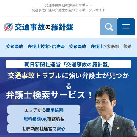
交通事故問題の解決をサポート
交通事故に強い弁護士が見つかるポータルサイト
>
>
交通事故 弁護士検索
広島県 交通事故 弁護士
広島県 後遺障
朝日新聞社運営「交通事故の羅針盤」
交通事故トラブル
に強い弁護士が見つか
る
弁護士検索サービス！
エリアから
簡単検索
無料相談OK
事務所も
朝日新聞社運営で
安心