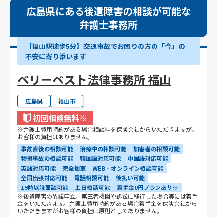
広島県にある後遺障害の相談が可能な
弁護士事務所
【福山駅徒歩5分】交通事故でお困りの方の「今」の
不安に寄り添います
ベリーベスト法律事務所 福山
広島県
福山市
初回相談無料
※
※弁護士費用特約がある場合相談料を保険会社からいただきますが、
お客様の負担はありません。
事故直後の相談可能
治療中の相談可能
加害者の相談可能
物損事故の相談可能
韓国語対応可能
中国語対応可能
英語対応可能
完全個室
WEB・オンライン相談可能
全国出張対応可能
電話相談可能
後払い可能
19時以降面談可能
土日相談可能
着手金0円プランあり※
※後遺障害の異議申立、第三者機関や訴訟に移行した場合等には着手
金をいただきます。弁護士費用特約がある場合着手金を保険会社から
いただきますがお客様の負担は原則としてありません。