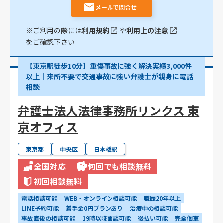
メールで問合せ
※ご利用の際には
利用規約
や
利用上の注意
をご確認下さい
【東京駅徒歩10分】重傷事故に強く解決実績3,000件
以上│来所不要で交通事故に強い弁護士が親身に電話
相談
弁護士法人法律事務所リンクス 東
京オフィス
東京都
中央区
日本橋駅
全国対応
何回でも相談無料
初回相談無料
電話相談可能
WEB・オンライン相談可能
職歴20年以上
LINE予約可能
着手金0円プランあり
治療中の相談可能
事故直後の相談可能
19時以降面談可能
後払い可能
完全個室