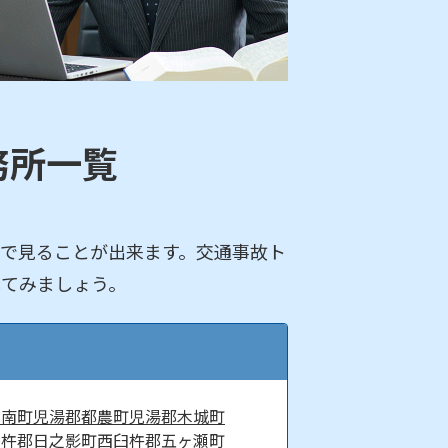
務所一覧
で見ることが出来ます。交通事故ト
してみましょう。
川南町
児湯郡都農町
児湯郡木城町
臼杵郡日之影町
西臼杵郡五ヶ瀬町