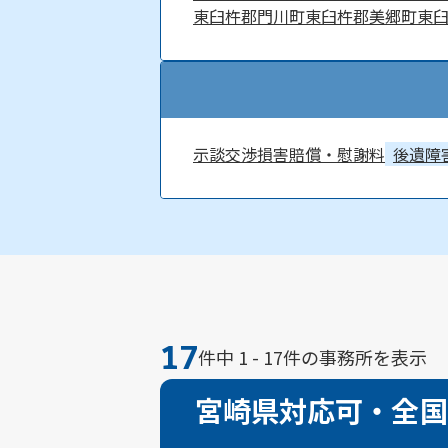
東臼杵郡門川町
東臼杵郡美郷町
東
示談交渉
損害賠償・慰謝料
後遺障
17
件中 1 - 17件の事務所を表示
宮崎県対応可・全国