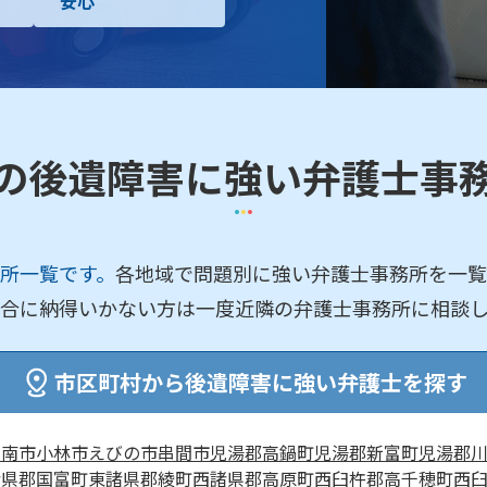
安心
の後遺障害に強い弁護士事
所一覧です。
各地域で問題別に強い弁護士事務所を一覧
合に納得いかない方は一度近隣の弁護士事務所に相談
市区町村から後遺障害に強い弁護士を探す
日南市
小林市
えびの市
串間市
児湯郡高鍋町
児湯郡新富町
児湯郡
諸県郡国富町
東諸県郡綾町
西諸県郡高原町
西臼杵郡高千穂町
西