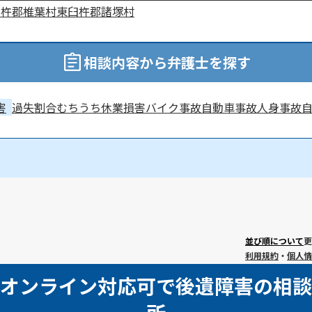
臼杵郡椎葉村
東臼杵郡諸塚村
相談内容から弁護士を探す
害
過失割合
むちうち
休業損害
バイク事故
自動車事故
人身事故
並び順について
更
利用規約
・
個人情
オンライン対応可で後遺障害の相