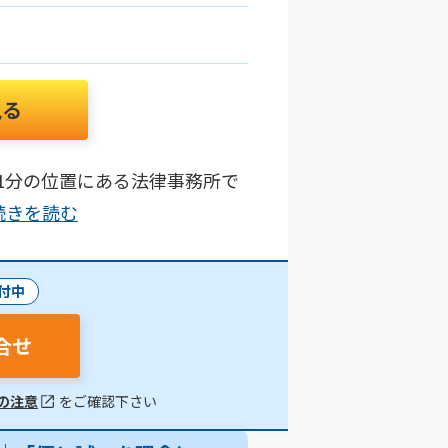
見る
1分の位置にある法律事務所で
..続きを読む
付中
合せ
の注意
をご確認下さい