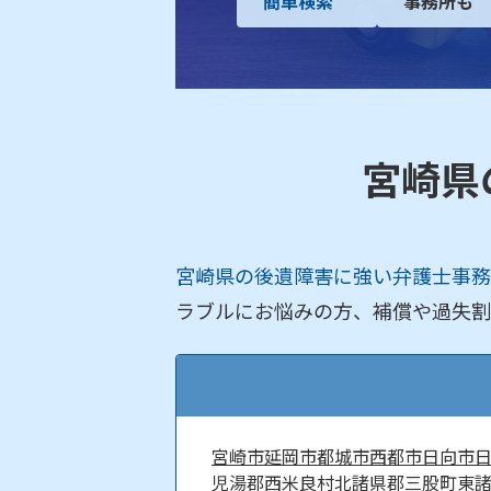
簡単検索
事務所も
宮崎県
宮崎県の後遺障害に強い弁護士事務
ラブルにお悩みの方、補償や過失割
宮崎市
延岡市
都城市
西都市
日向市
児湯郡西米良村
北諸県郡三股町
東