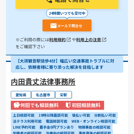
24時間いつでも受付中
メールで問合せ
※ご利用の際には
利用規約
や
利用上の注意
をご確認下さい
【大須観音駅徒歩4分】幅広い交通事故トラブルに対
応し、依頼者様に寄り添った解決を目指します
内田貴丈法律事務所
愛知県
名古屋市
栄駅
何回でも相談無料
初回相談無料
土日相談可能
19時以降面談可能
後払い可能
分割払い可能
法テラス利用可能
電話相談可能
WEB・オンライン相談可能
LINE予約可能
着手金0円プランあり
物損事故の相談可能
加害者の相談可能
治療中の相談可能
事故直後の相談可能