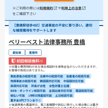
※ご利用の際には
利用規約
や
利用上の注意
をご確認下さい
【豊橋駅徒歩4分】交通事故の不安に寄り添い、適切
な補償獲得をサポートします
ベリーベスト法律事務所 豊橋
愛知県
豊橋市
初回相談無料
※
※弁護士費用特約がある場合相談料を保険会社からいただきますが、
お客様の負担はありません。
事故直後の相談可能
治療中の相談可能
加害者の相談可能
物損事故の相談可能
韓国語対応可能
中国語対応可能
英語対応可能
所長が女性
女性弁護士在籍
WEB・オンライン相談可能
全国出張対応可能
電話相談可能
後払い可能
19時以降面談可能
土日相談可能
着手金0円プランあり※
※後遺障害の異議申立、第三者機関や訴訟に移行した場合等には着手