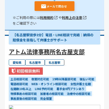
メールで問合せ
※ご利用の際には
利用規約
や
利用上の注意
をご確認下さい
【名古屋駅徒歩3分】電話・LINE相談で完結｜納得の
賠償金を目指して弁護士がサポート
アトム法律事務所名古屋支部
愛知県
名古屋市
名古屋駅
初回相談無料
土日相談可能
夜間対応可能
19時以降面談可能
後払い可能
電話相談可能
WEB・オンライン相談可能
女性弁護士在籍
在籍数10名以上
LINE予約可能
着手金0円プランあり
物損事故の相談可能
加害者の相談可能
治療中の相談可能
事故直後の相談可能
完全個室