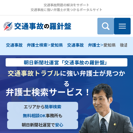
交通事故問題の解決をサポート
交通事故に強い弁護士が見つかるポータルサイト
>
>
交通事故 弁護士検索
愛知県 交通事故 弁護士
愛知県 後遺障
朝日新聞社運営「交通事故の羅針盤」
交通事故トラブル
に強い弁護士が見つか
る
弁護士検索サービス！
エリアから
簡単検索
無料相談OK
事務所も
朝日新聞社運営で
安心