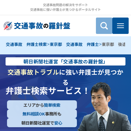
交通事故問題の解決をサポート
交通事故に強い弁護士が見つかるポータルサイト
>
>
交通事故 弁護士検索
東京都 交通事故 弁護士
東京都 後遺障
朝日新聞社運営「交通事故の羅針盤」
交通事故トラブル
に強い弁護士が見つか
る
弁護士検索サービス！
エリアから
簡単検索
無料相談OK
事務所も
朝日新聞社運営で
安心