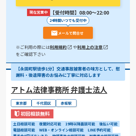
【受付時間】08:00〜22:00
現在営業中
24時間いつでも受付中
メールで問合せ
※ご利用の際には
利用規約
や
利用上の注意
をご確認下さい
【永田町駅徒歩1分】交通事故被害者の味方として、慰
謝料・後遺障害のお悩みに丁寧に対応します
アトム法律事務所 弁護士法人
東京都
千代田区
赤坂駅
初回相談無料
土日相談可能
夜間対応可能
19時以降面談可能
後払い可能
電話相談可能
WEB・オンライン相談可能
LINE予約可能
着手金0円プランあり
物損事故の相談可能
加害者の相談可能