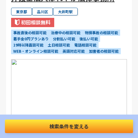
東京都
品川区
大井町駅
初回相談無料
事故直後の相談可能
治療中の相談可能
物損事故の相談可能
着手金0円プランあり
分割払い可能
後払い可能
19時以降面談可能
土日相談可能
電話相談可能
WEB・オンライン相談可能
英語対応可能
加害者の相談可能
検索条件を変える
JR・東急電鉄・東京臨海高速鉄道（TW
アクセス
R）「大井町駅」徒歩2分