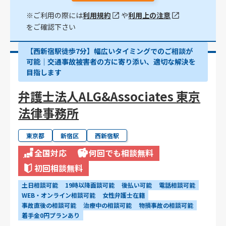
※ご利用の際には
利用規約
や
利用上の注意
をご確認下さい
【西新宿駅徒歩7分】幅広いタイミングでのご相談が
可能｜交通事故被害者の方に寄り添い、適切な解決を
目指します
弁護士法人ALG&Associates 東京
法律事務所
東京都
新宿区
西新宿駅
全国対応
何回でも相談無料
初回相談無料
土日相談可能
19時以降面談可能
後払い可能
電話相談可能
WEB・オンライン相談可能
女性弁護士在籍
事故直後の相談可能
治療中の相談可能
物損事故の相談可能
着手金0円プランあり