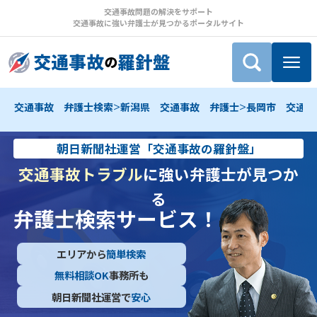
交通事故問題の解決をサポート
交通事故に強い弁護士が見つかるポータルサイト
>
>
交通事故 弁護士検索
新潟県 交通事故 弁護士
長岡市 交通事
朝日新聞社運営「交通事故の羅針盤」
交通事故トラブル
に強い弁護士が見つか
る
弁護士検索サービス！
エリアから
簡単検索
無料相談OK
事務所も
朝日新聞社運営で
安心