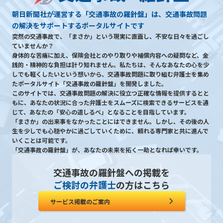
朝日新聞社が運営する「交通事故の羅針盤」は、交通事故問題
の解決をサポートするポータルサイトです
突然の交通事故で、「まさか」という現実に直面し、不安な日々を過ごし
ていませんか？
身体的な苦痛に加え、保険会社とのやり取りや補償内容への疑問など、金
銭的・精神的な負担は計り知れません。私たちは、そんなあなたの心を少
しでも軽くしたいという想いから、交通事故問題に取り組む弁護士を集め
たポータルサイト「交通事故の羅針盤」を開発しました。
このサイトでは、交通事故問題の解決に役立つ正確な情報を提供するとと
もに、あなたの状況に合った弁護士をスムーズに検索できるサービスを通
じて、あなたの「安心の道しるべ」となることを目指しています。
「まさか」の出来事をなかったことにはできません。しかし、その後の人
生を少しでも心穏やかに過ごしていくために、頼れる専門家と共に進んで
いくことは可能です。
「交通事故の羅針盤」が、あなたの未来を拓く一助となれば幸いです。
交通事故の羅針盤への掲載を
ご検討の弁護士
の方はこちら
サービス掲載のご案内