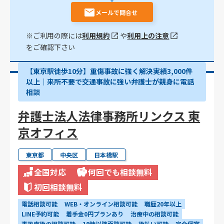
メールで問合せ
※ご利用の際には
利用規約
や
利用上の注意
をご確認下さい
【東京駅徒歩10分】重傷事故に強く解決実績3,000件
以上│来所不要で交通事故に強い弁護士が親身に電話
相談
弁護士法人法律事務所リンクス 東
京オフィス
東京都
中央区
日本橋駅
全国対応
何回でも相談無料
初回相談無料
電話相談可能
WEB・オンライン相談可能
職歴20年以上
LINE予約可能
着手金0円プランあり
治療中の相談可能
事故直後の相談可能
19時以降面談可能
後払い可能
完全個室