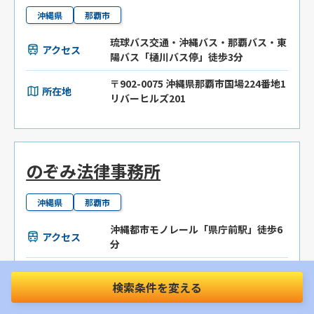
沖縄県
那覇市
琉球バス交通・沖縄バス・那覇バス・東
アクセス
陽バス「樋川バス停」徒歩3分
〒902-0075 沖縄県那覇市国場224番地1
所在地
リバーヒルズ201
のぞみ法律事務所
沖縄県
那覇市
沖縄都市モノレール「県庁前駅」徒歩6
アクセス
分
〒900-0015 沖縄県那覇市久茂地2丁目8
所在地
番7号 久茂地KMビル8F
検索条件を変える