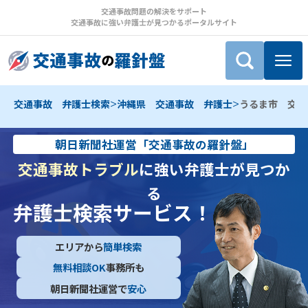
交通事故問題の解決をサポート
交通事故に強い弁護士が見つかるポータルサイト
>
>
交通事故 弁護士検索
沖縄県 交通事故 弁護士
うるま市 交通
朝日新聞社運営「交通事故の羅針盤」
交通事故トラブル
に強い弁護士が見つか
る
弁護士検索サービス！
エリアから
簡単検索
無料相談OK
事務所も
朝日新聞社運営で
安心