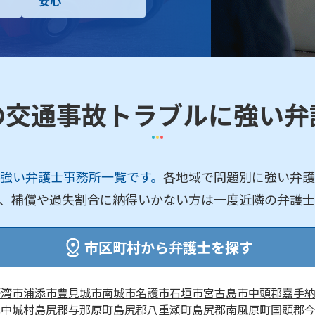
安心
の交通事故トラブルに強い弁
強い弁護士事務所一覧です。
各地域で問題別に強い弁護
、補償や過失割合に納得いかない方は一度近隣の弁護士
市区町村から弁護士を探す
野湾市
浦添市
豊見城市
南城市
名護市
石垣市
宮古島市
中頭郡嘉手
北中城村
島尻郡与那原町
島尻郡八重瀬町
島尻郡南風原町
国頭郡