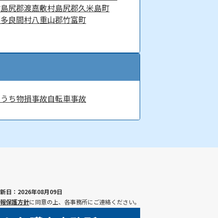
村
島尻郡渡嘉敷村
島尻郡久米島町
郡多良間村
八重山郡竹富町
ちうち
物損事故
自転車事故
新日：2026年08月09日
報保護方針
に同意の上、各事務所にご連絡ください。