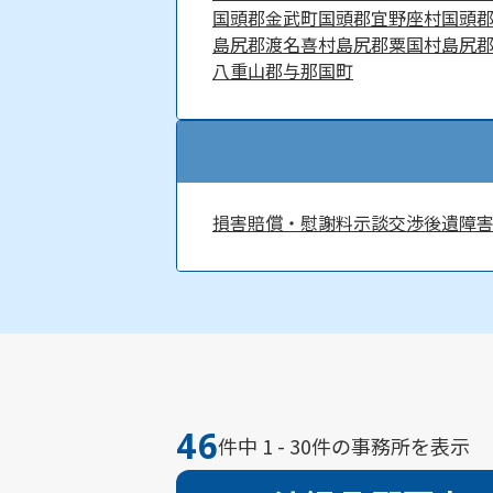
国頭郡金武町
国頭郡宜野座村
国頭
島尻郡渡名喜村
島尻郡粟国村
島尻
八重山郡与那国町
損害賠償・慰謝料
示談交渉
後遺障
46
件中 1 - 30件の事務所を表示