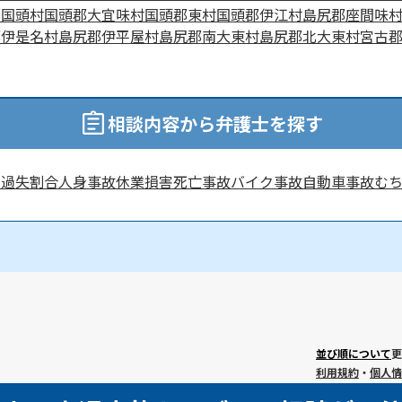
郡国頭村
国頭郡大宜味村
国頭郡東村
国頭郡伊江村
島尻郡座間味
郡伊是名村
島尻郡伊平屋村
島尻郡南大東村
島尻郡北大東村
宮古
相談内容から弁護士を探す
害
過失割合
人身事故
休業損害
死亡事故
バイク事故
自動車事故
む
並び順について
更
利用規約
・
個人情