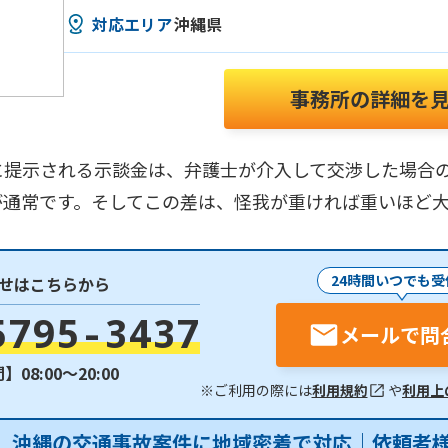
対応エリア
沖縄県
事務所の詳細を
に提示される示談金は、弁護士が介入して交渉した場合
が通常です。そしてこの差は、怪我が重ければ重いほど
24時間いつでも受
せはこちらから
5795-3437
メールで問
08:00〜20:00
※ご利用の際には
利用規約
や
利用上
】沖縄の交通事故案件に地域密着で対応｜依頼者