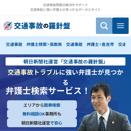
交通事故問題の解決をサポート
交通事故に強い弁護士が見つかるポータルサイト
>
>
交通事故 弁護士検索
鳥取県 交通事故 弁護士
倉吉市 交通事
朝日新聞社運営「交通事故の羅針盤」
交通事故トラブル
に強い弁護士が見つか
る
弁護士検索サービス！
エリアから
簡単検索
無料相談OK
事務所も
朝日新聞社運営で
安心