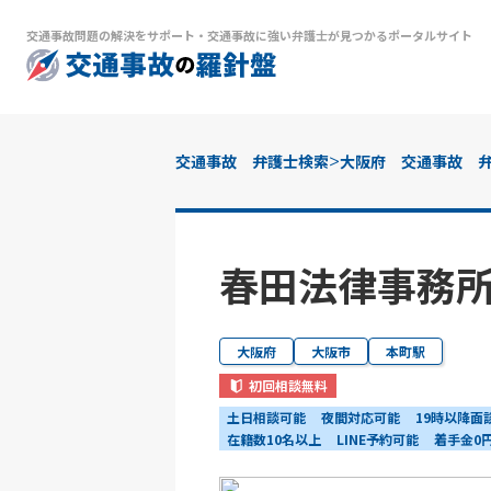
交通事故問題の解決をサポート
・
交通事故に強い弁護士が見つかるポータルサイト
>
交通事故 弁護士検索
大阪府 交通事故 
春田法律事務所
大阪府
大阪市
本町駅
初回相談無料
土日相談可能
夜間対応可能
19時以降面
在籍数10名以上
LINE予約可能
着手金0