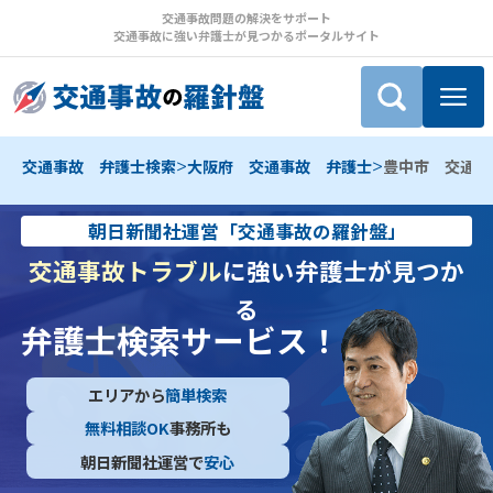
交通事故問題の解決をサポート
交通事故に強い弁護士が見つかるポータルサイト
>
>
交通事故 弁護士検索
大阪府 交通事故 弁護士
豊中市 交通事
朝日新聞社運営「交通事故の羅針盤」
交通事故トラブル
に強い弁護士が見つか
る
弁護士検索サービス！
エリアから
簡単検索
無料相談OK
事務所も
朝日新聞社運営で
安心