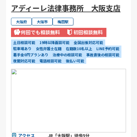
アディーレ法律事務所 大阪支店
大阪府
大阪市
梅田駅
何回でも相談無料
初回相談無料
土日相談可能
19時以降面談可能
全国出張対応可能
駐車場あり
女性弁護士在籍
在籍数10名以上
LINE予約可能
着手金0円プランあり
治療中の相談可能
事故直後の相談可能
夜間対応可能
電話相談可能
後払い可能
アクセス
JR「大阪駅」徒歩5分