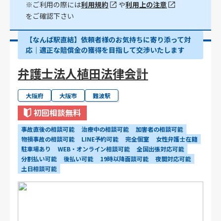
※ご利用の際には
利用規約
や
利用上の注意
をご確認下さい
【なんば駅直結】依頼者様のお気持ちに寄り添って対
応｜適正な賠償金の獲得を目指して交渉いたします
弁護士法人植田法律会計
大阪府
大阪市
難波駅
初回相談無料
事故直後の相談可能
治療中の相談可能
加害者の相談可能
物損事故の相談可能
LINE予約可能
完全個室
女性弁護士在籍
駐車場あり
WEB・オンライン相談可能
全国出張対応可能
分割払い可能
後払い可能
19時以降面談可能
夜間対応可能
土日相談可能