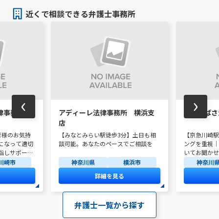
近くで相談できる弁護士事務所
‹
›
律事務所
アディーレ法律事務所 横浜支
川崎つばさ
店
者様のお気持
【みなとみらい駅徒歩3分】土日も相
【京急川崎駅
になって適切
談可能。あなたのペースでご相談を
ングを重視｜
指しサポート
いてお聞かせ
川崎市
神奈川県
横浜市
神奈川
詳細を見る
弁護士一覧から探す