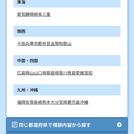
東海
愛知
静岡
岐阜
三重
関西
大阪
兵庫
京都
奈良
滋賀
和歌山
中国・四国
広島
岡山
山口
鳥取
島根
香川
徳島
愛媛
高知
九州・沖縄
福岡
佐賀
長崎
熊本
大分
宮崎
鹿児島
沖縄
同じ都道府県で相談内容から探す