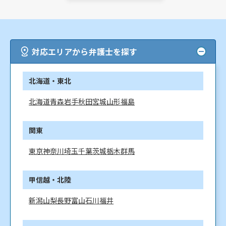
対応エリアから弁護士を探す
北海道・東北
北海道
青森
岩手
秋田
宮城
山形
福島
関東
東京
神奈川
埼玉
千葉
茨城
栃木
群馬
甲信越・北陸
新潟
山梨
長野
富山
石川
福井