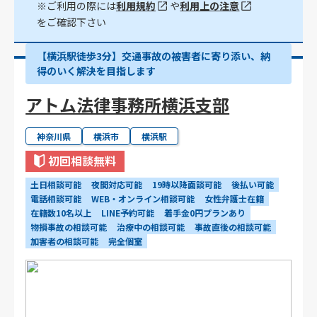
※ご利用の際には
利用規約
や
利用上の注意
をご確認下さい
【横浜駅徒歩3分】交通事故の被害者に寄り添い、納
得のいく解決を目指します
アトム法律事務所横浜支部
神奈川県
横浜市
横浜駅
初回相談無料
土日相談可能
夜間対応可能
19時以降面談可能
後払い可能
電話相談可能
WEB・オンライン相談可能
女性弁護士在籍
在籍数10名以上
LINE予約可能
着手金0円プランあり
物損事故の相談可能
治療中の相談可能
事故直後の相談可能
加害者の相談可能
完全個室