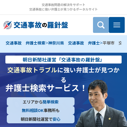
交通事故問題の解決をサポート
交通事故に強い弁護士が見つかるポータルサイト
>
>
交通事故 弁護士検索
神奈川県 交通事故 弁護士
平塚市 交通
朝日新聞社運営「交通事故の羅針盤」
交通事故トラブル
に強い弁護士が見つか
る
弁護士検索サービス！
エリアから
簡単検索
無料相談OK
事務所も
朝日新聞社運営で
安心