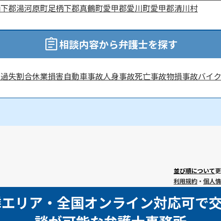
柄下郡湯河原町
足柄下郡真鶴町
愛甲郡愛川町
愛甲郡清川村
相談内容から弁護士を探す
害
過失割合
休業損害
自動車事故
人身事故
死亡事故
物損事故
バイ
並び順について
更
利用規約
・
個人情
隣エリア・全国オンライン対応可で