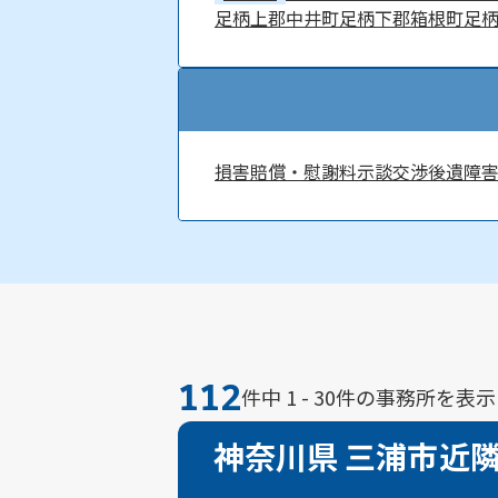
足柄上郡中井町
足柄下郡箱根町
足
損害賠償・慰謝料
示談交渉
後遺障
112
件中 1 - 30件の事務所を表示
神奈川県 三浦市近