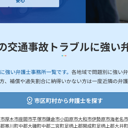
安心
の交通事故トラブルに強い
に強い弁護士事務所一覧です。
各地域で問題別に強い弁
方、補償や過失割合に納得いかない方は一度近隣の弁護
市区町村から弁護士を探す
賀市
厚木市
座間市
平塚市
鎌倉市
小田原市
大和市
伊勢原市
海老名
座郡寒川町
中郡大磯町
中郡二宮町
足柄上郡開成町
足柄上郡大井