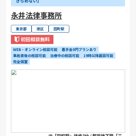
きらめない」
永井法律事務所
東京都
港区
田町駅
初回相談無料
WEB・オンライン相談可能
着手金0円プランあり
事故直後の相談可能
治療中の相談可能
19時以降面談可能
完全個室
JR「田町駅」徒歩7分 / 都営地下鉄「三