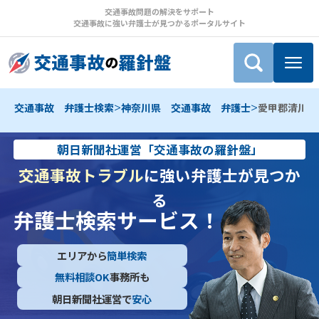
交通事故問題の解決をサポート
交通事故に強い弁護士が見つかるポータルサイト
>
>
交通事故 弁護士検索
神奈川県 交通事故 弁護士
愛甲郡清川村
朝日新聞社運営「交通事故の羅針盤」
交通事故トラブル
に強い弁護士が見つか
る
弁護士検索サービス！
エリアから
簡単検索
無料相談OK
事務所も
朝日新聞社運営で
安心