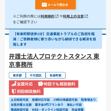
メールで問合せ
※ご利用の際には
利用規約
や
利用上の注意
をご確認下さい
【有楽町駅徒歩1分】交通事故トラブルのご負担を軽
減｜ご依頼者様に寄り添いながら納得できる解決を目
指します
弁護士法人プロテクトスタンス 東
京事務所
東京都
千代田区
有楽町駅
全国対応
何回でも相談無料
初回相談無料
土日相談可能
夜間対応可能
19時以降面談可能
駐車場あり
女性弁護士在籍
着手金0円プランあり
後払い可能
電話相談可能
WEB・オンライン相談可能
完全個室