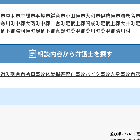
賀市
厚木市
座間市
平塚市
鎌倉市
小田原市
大和市
伊勢原市
海老名
郡寒川町
中郡大磯町
中郡二宮町
足柄上郡開成町
足柄上郡大井町
足柄下郡湯河原町
足柄下郡真鶴町
愛甲郡愛川町
愛甲郡清川村
相談内容から弁護士を探す
害
過失割合
自動車事故
休業損害
死亡事故
バイク事故
人身事故
自
並び順について
更