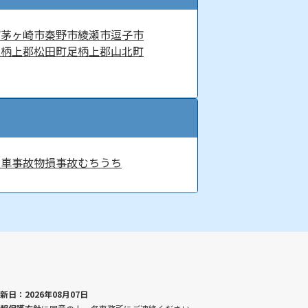
市
茅ヶ崎市
秦野市
綾瀬市
逗子市
足柄上郡松田町
足柄上郡山北町
転車事故
物損事故
むちうち
新日：2026年08月07日