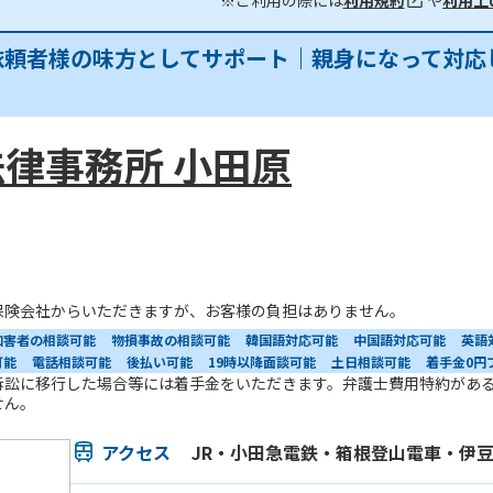
※ご利用の際には
利用規約
や
利用上
依頼者様の味方としてサポート｜親身になって対応
律事務所 小田原
保険会社からいただきますが、お客様の負担はありません。
加害者の相談可能
物損事故の相談可能
韓国語対応可能
中国語対応可能
英語
可能
電話相談可能
後払い可能
19時以降面談可能
土日相談可能
着手金0円
訴訟に移行した場合等には着手金をいただきます。弁護士費用特約があ
せん。
アクセス
JR・小田急電鉄・箱根登山電車・伊豆