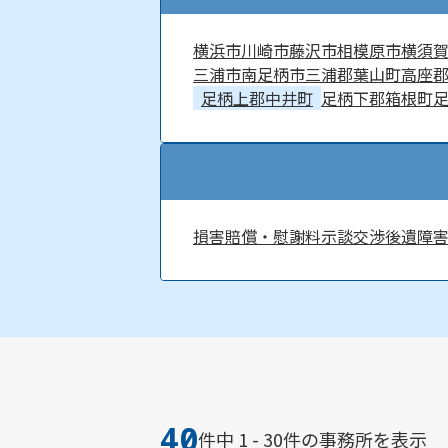
横浜市
川崎市
藤沢市
相模原市
横須
三浦市
南足柄市
三浦郡葉山町
高座
足柄上郡中井町
足柄下郡箱根町
損害賠償・慰謝料
示談交渉
後遺障
40
件中 1 - 30件の事務所を表示