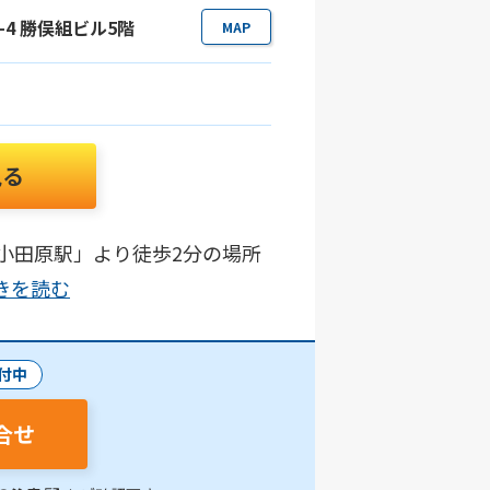
6-4 勝俣組ビル5階
MAP
見る
小田原駅」より徒歩2分の場所
.続きを読む
付中
合せ