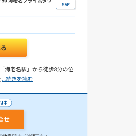
9-50 海老名プライムタワ
MAP
見る
R「海老名駅」から徒歩8分の位
綾
...続きを読む
付中
合せ