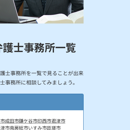
弁護士事務所一覧
護士事務所を一覧で見ることが出来
士事務所に相談してみましょう。
子市
成田市
鎌ケ谷市
印西市
君津市
富津市
南房総市
いすみ市
匝瑳市