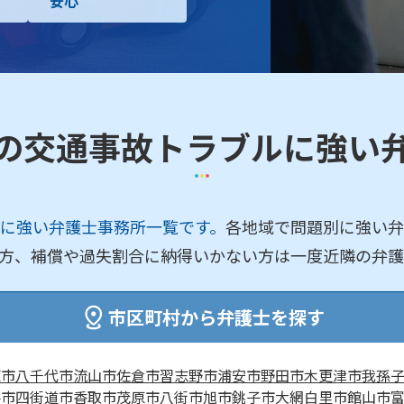
安心
の交通事故トラブルに強い
に強い弁護士事務所一覧です。
各地域で問題別に強い弁
方、補償や過失割合に納得いかない方は一度近隣の弁護
市区町村から弁護士を探す
原市
八千代市
流山市
佐倉市
習志野市
浦安市
野田市
木更津市
我孫
井市
四街道市
香取市
茂原市
八街市
旭市
銚子市
大網白里市
館山市