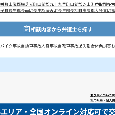
郡栄町
山武郡横芝光町
山武郡九十九里町
山武郡芝山町
香取郡多
白子町
長生郡長南町
長生郡睦沢町
長生郡長柄町
夷隅郡大多喜町
相談内容から弁護士を探す
害
バイク事故
自動車事故
人身事故
自転車事故
過失割合
休業損害
並び順について
更
利用規約
・
個人情
隣エリア・全国オンライン対応可で