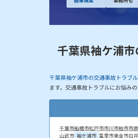
簡単検索
事務所も
千葉県袖ケ浦市
千葉県袖ケ浦市の交通事故トラブル
ます。交通事故トラブルにお悩みの
千葉市
船橋市
松戸市
市川市
柏市
市
山武市
袖ケ浦市
富里市
東金市
白