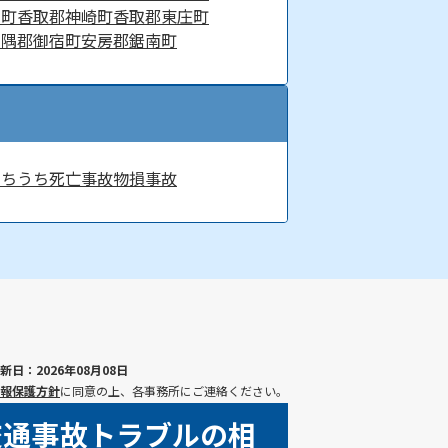
古町
香取郡神崎町
香取郡東庄町
夷隅郡御宿町
安房郡鋸南町
むちうち
死亡事故
物損事故
新日：2026年08月08日
報保護方針
に同意の上、各事務所にご連絡ください。
交通事故トラブルの相