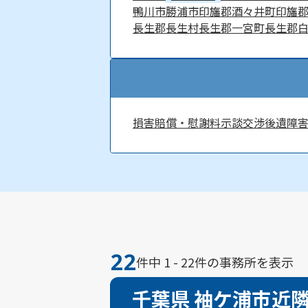
鴨川市
勝浦市
印旛郡酒々井町
印旛
長生郡長生村
長生郡一宮町
長生郡
損害賠償・慰謝料
示談交渉
後遺障
22
件中 1 - 22件の事務所を表示
千葉県 袖ケ浦市近